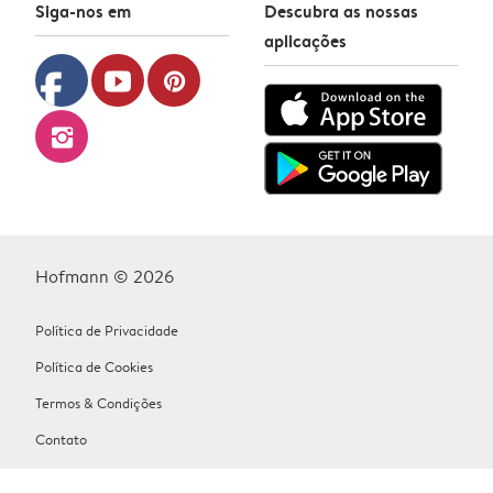
Siga-nos em
Descubra as nossas
aplicações
facebook
youtube
pinterest
instagram
Hofmann © 2026
Política de Privacidade
Política de Cookies
Termos & Condições
Contato