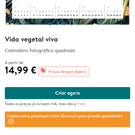
Vida vegetal viva
Calendário fotográfico quadrado
A partir de
14,99 €
offers
Preços Sempre Baixos
Criar agora
Todos os preços já incluem IVA, mas não o
frete
.
Cópias extra, poupanças extra
| Desconto para grandes quantidades
question_mark_circle