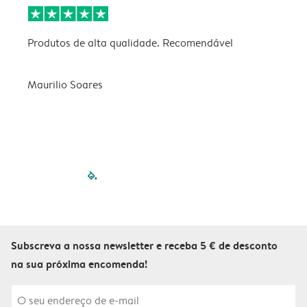
Produtos de alta qualidade. Recomendável
B
Maurilio Soares
V
filled-pagination
outlined-paginatio
outlined-paginat
outlined-pagin
outlined-pag
outlined-p
Subscreva a nossa newsletter e receba 5 € de desconto
na sua próxima encomenda!