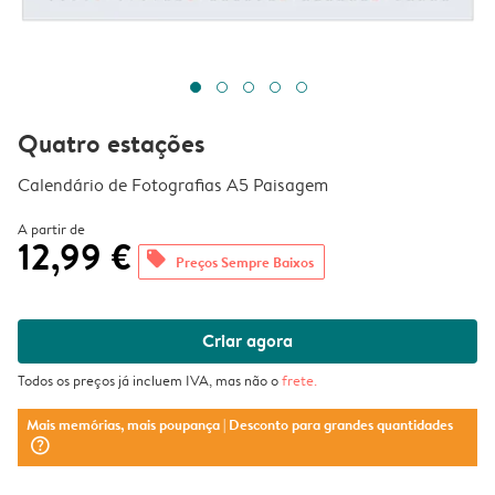
Quatro estações
Calendário de Fotografias A5 Paisagem
A partir de
12,99 €
offers
Preços Sempre Baixos
Criar agora
Todos os preços já incluem IVA, mas não o
frete
.
Mais memórias, mais poupança
| Desconto para grandes quantidades
question_mark_circle