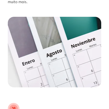
muito mais.
tools