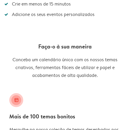
Crie em menos de 15 minutos
Adicione os seus eventos personalizados
Faça-o à sua maneira
Conceba um calendário único com os nossos temas
criativos, ferramentas fáceis de utilizar e papel e
acabamentos de alta qualidade.
layout_alt
Mais de 100 temas bonitos
Mergulhe na nossa coleção de temas desenhados por