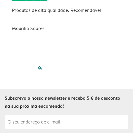
Produtos de alta qualidade. Recomendável
B
Maurilio Soares
V
filled-pagination
outlined-paginatio
outlined-paginat
outlined-pagin
outlined-pag
outlined-p
Subscreva a nossa newsletter e receba 5 € de desconto
na sua próxima encomenda!