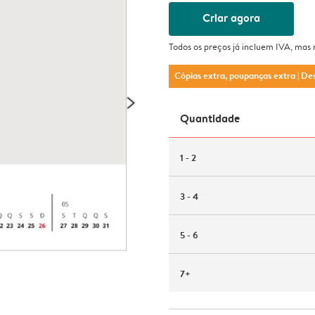
Criar agora
Todos os preços já incluem IVA, mas
Cópias extra, poupanças extra
| De
Quantidade
1 - 2
3 - 4
5 - 6
7+