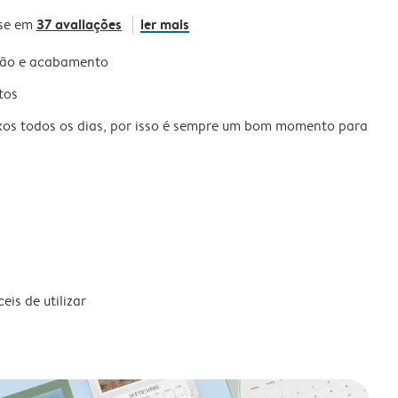
37 avaliações
ler mais
se em
são e acabamento
tos
xos todos os dias, por isso é sempre um bom momento para
is de utilizar