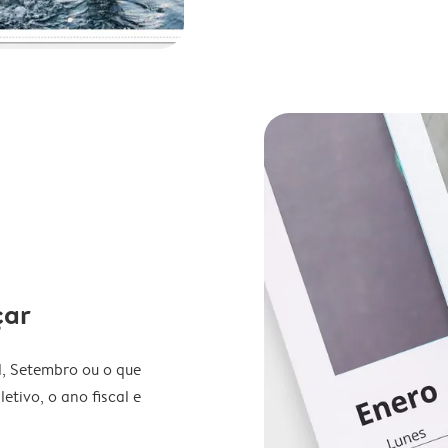
çar
l, Setembro ou o que
etivo, o ano fiscal e