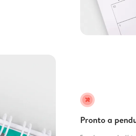
tools
Pronto a pend