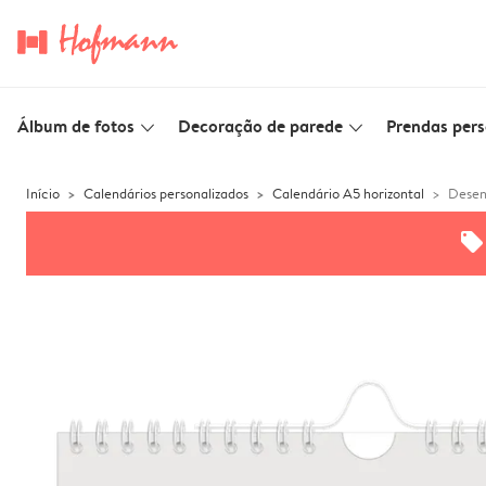
Álbum de fotos
Decoração de parede
Prendas pers
slim_arrow_down
slim_arrow_down
Início
Calendários personalizados
Calendário A5 horizontal
Desen
offers