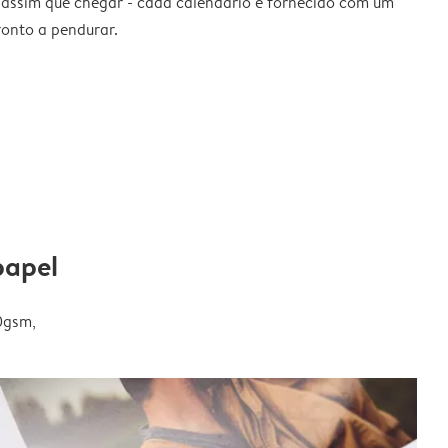
 assim que chegar - cada calendário é fornecido com um
ronto a pendurar.
papel
0gsm,