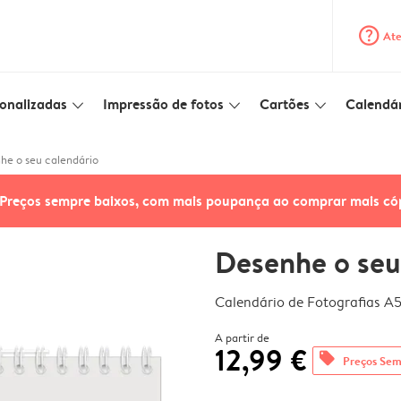
question_mark_circle
Ate
onalizadas
Impressão de fotos
Cartões
Calendár
slim_arrow_down
slim_arrow_down
slim_arrow_down
he o seu calendário
Preços sempre baixos, com mais poupança ao comprar mais có
Desenhe o seu
Calendário de Fotografias A
A partir de
12,99 €
offers
Preços Sem