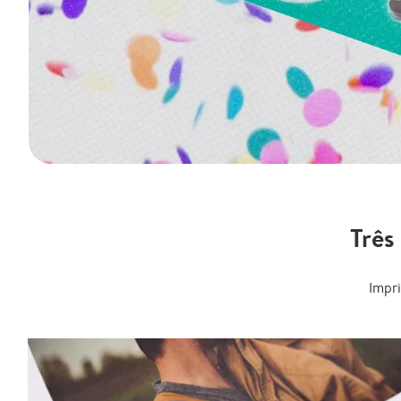
Três
Impr