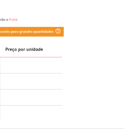
 não o
frete
.
question_mark_circle
sconto para grandes quantidades
Preço por unidade