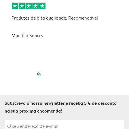
Produtos de alta qualidade. Recomendável
B
Maurilio Soares
V
filled-pagination
outlined-paginatio
outlined-paginat
outlined-pagin
outlined-pag
outlined-p
Subscreva a nossa newsletter e receba 5 € de desconto
na sua próxima encomenda!