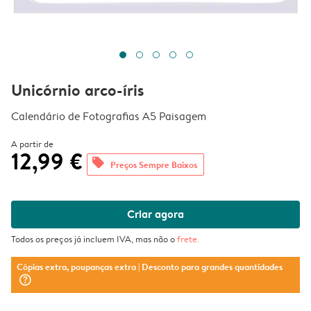
Unicórnio arco-íris
Calendário de Fotografias A5 Paisagem
A partir de
12,99 €
offers
Preços Sempre Baixos
Criar agora
Todos os preços já incluem IVA, mas não o
frete
.
Cópias extra, poupanças extra
| Desconto para grandes quantidades
question_mark_circle