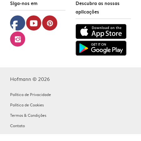
Siga-nos em
Descubra as nossas
aplicações
facebook
youtube
pinterest
instagram
Hofmann © 2026
Política de Privacidade
Política de Cookies
Termos & Condições
Contato