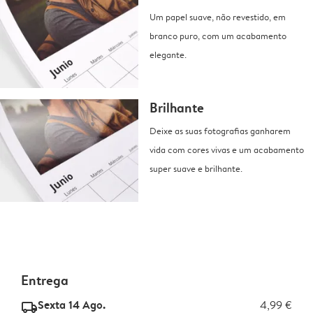
Um papel suave, não revestido, em
branco puro, com um acabamento
elegante.
Brilhante
Deixe as suas fotografias ganharem
vida com cores vivas e um acabamento
super suave e brilhante.
Entrega
Sexta 14 Ago.
4,99 €
delivery_standard_v2