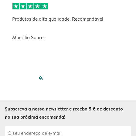
Produtos de alta qualidade. Recomendável
B
Maurilio Soares
V
filled-pagination
outlined-paginatio
outlined-paginat
outlined-pagin
outlined-pag
outlined-p
Subscreva a nossa newsletter e receba 5 € de desconto
na sua próxima encomenda!