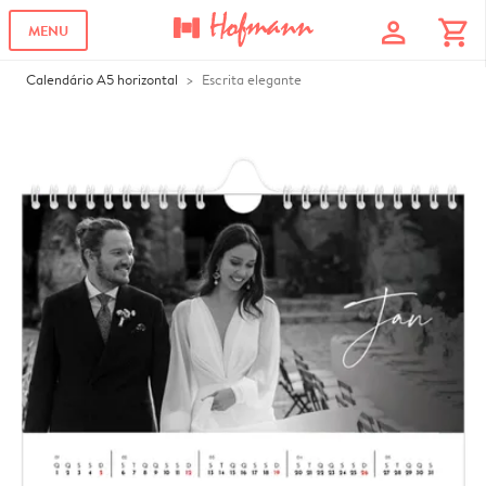
profile
shopping_cart
MENU
Calendário A5 horizontal
Escrita elegante