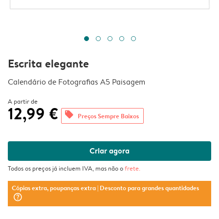
Escrita elegante
Calendário de Fotografias A5 Paisagem
A partir de
12,99 €
offers
Preços Sempre Baixos
Criar agora
Todos os preços já incluem IVA, mas não o
frete
.
Cópias extra, poupanças extra
| Desconto para grandes quantidades
question_mark_circle