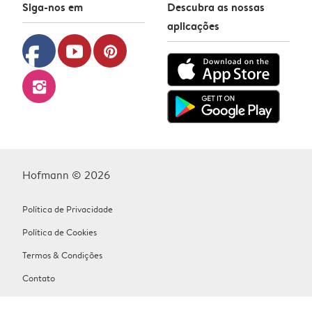
Siga-nos em
Descubra as nossas
aplicações
facebook
youtube
pinterest
instagram
Hofmann © 2026
Política de Privacidade
Política de Cookies
Termos & Condições
Contato