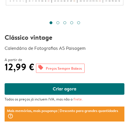
Clássico vintage
Calendário de Fotografias A5 Paisagem
A partir de
12,99 €
offers
Preços Sempre Baixos
Criar agora
Todos os preços já incluem IVA, mas não o
frete
.
Mais memórias, mais poupança
| Desconto para grandes quantidades
question_mark_circle