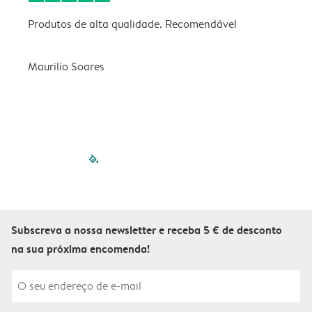
Produtos de alta qualidade. Recomendável
B
Maurilio Soares
V
filled-pagination
outlined-paginatio
outlined-paginat
outlined-pagin
outlined-pag
outlined-p
Subscreva a nossa newsletter e receba 5 € de desconto
na sua próxima encomenda!