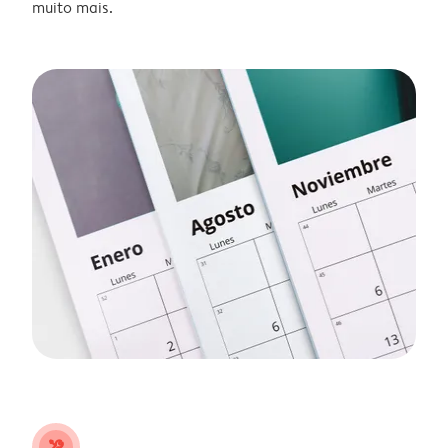
muito mais.
tools