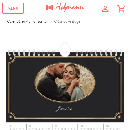
profile
shopping_cart
MENU
Calendário A5 horizontal
Clássico vintage