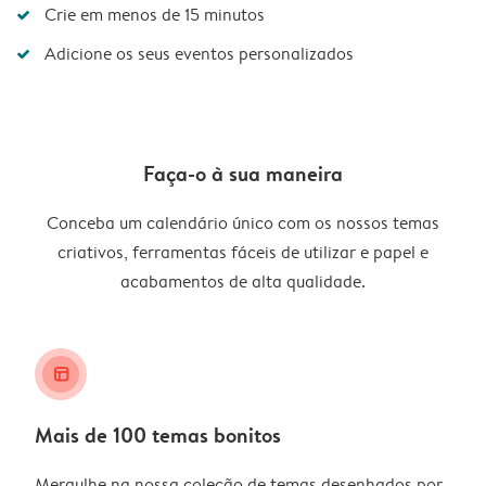
Crie em menos de 15 minutos
Adicione os seus eventos personalizados
Faça-o à sua maneira
Conceba um calendário único com os nossos temas
criativos, ferramentas fáceis de utilizar e papel e
acabamentos de alta qualidade.
layout_alt
Mais de 100 temas bonitos
Mergulhe na nossa coleção de temas desenhados por