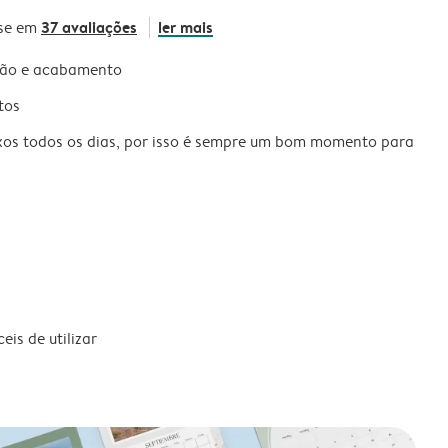
37 avaliações
ler mais
se em
são e acabamento
tos
xos todos os dias, por isso é sempre um bom momento para
is de utilizar