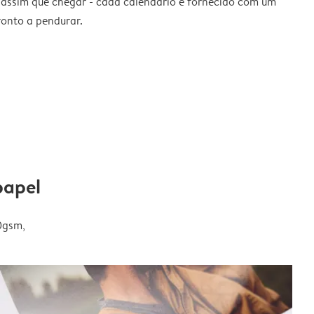
 assim que chegar - cada calendário é fornecido com um
ronto a pendurar.
papel
0gsm,