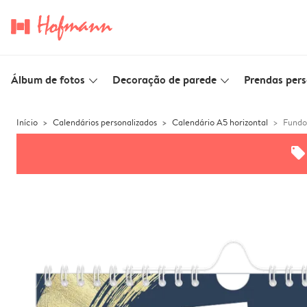
Álbum de fotos
Decoração de parede
Prendas pers
slim_arrow_down
slim_arrow_down
Início
Calendários personalizados
Calendário A5 horizontal
Fundo
offers