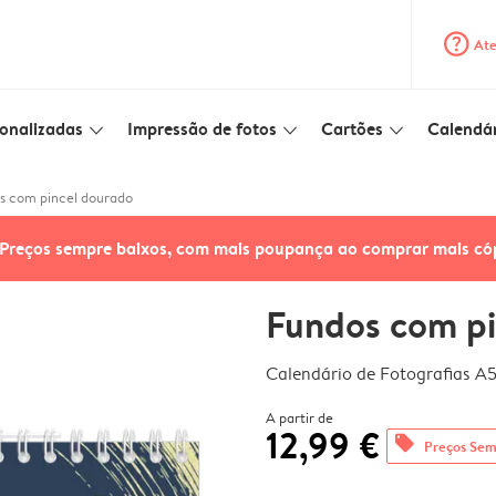
question_mark_circle
Ate
onalizadas
Impressão de fotos
Cartões
Calendár
slim_arrow_down
slim_arrow_down
slim_arrow_down
s com pincel dourado
Preços sempre baixos, com mais poupança ao comprar mais có
Fundos com pi
Calendário de Fotografias A
A partir de
12,99 €
offers
Preços Sem