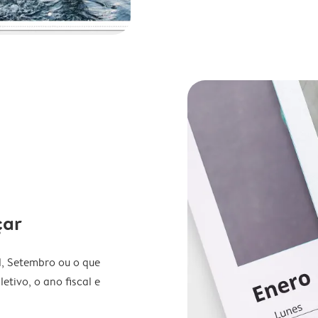
çar
l, Setembro ou o que
etivo, o ano fiscal e