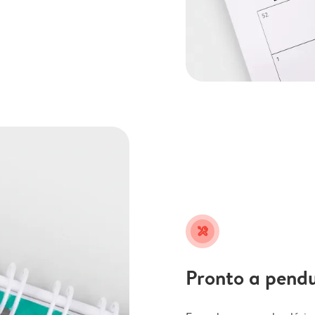
tools
Pronto a pend