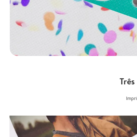
Três
Impr