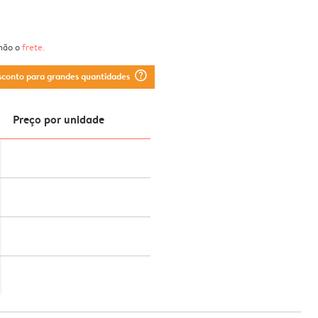
 não o
frete
.
question_mark_circle
sconto para grandes quantidades
Preço por unidade