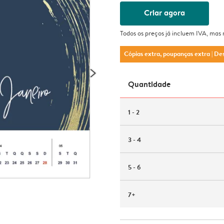
Criar agora
Todos os preços já incluem IVA, mas
Cópias extra, poupanças extra
| De
Quantidade
1 - 2
3 - 4
5 - 6
7+