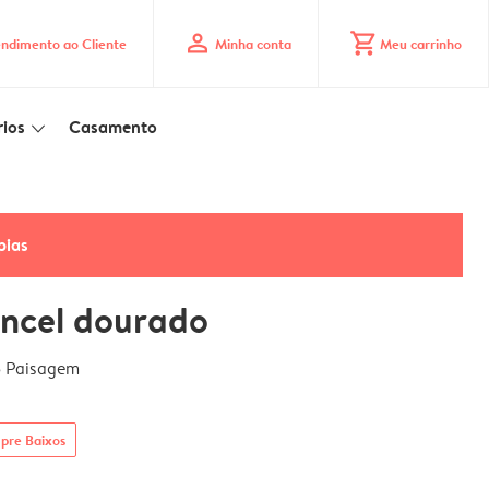
profile
shopping_cart
ndimento ao Cliente
Minha conta
Meu carrinho
ios
Casamento
slim_arrow_down
pias
ncel dourado
5 Paisagem
pre Baixos