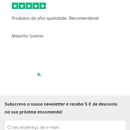
Produtos de alta qualidade. Recomendável
B
Maurilio Soares
V
filled-pagination
outlined-paginatio
outlined-paginat
outlined-pagin
outlined-pag
outlined-p
Subscreva a nossa newsletter e receba 5 € de desconto
na sua próxima encomenda!