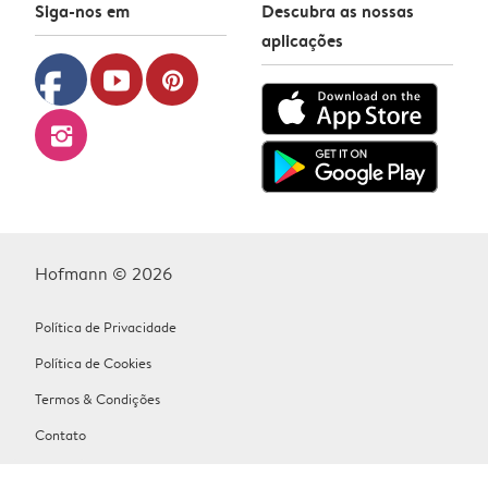
Siga-nos em
Descubra as nossas
aplicações
facebook
youtube
pinterest
instagram
Hofmann © 2026
Política de Privacidade
Política de Cookies
Termos & Condições
Contato