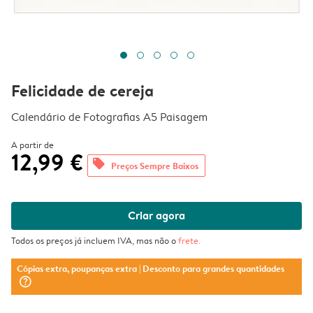
Felicidade de cereja
Calendário de Fotografias A5 Paisagem
A partir de
12,99 €
offers
Preços Sempre Baixos
Criar agora
Todos os preços já incluem IVA, mas não o
frete
.
Cópias extra, poupanças extra
| Desconto para grandes quantidades
question_mark_circle