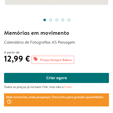
Memórias em movimento
Calendário de Fotografias A5 Paisagem
A partir de
12,99 €
offers
Preços Sempre Baixos
Criar agora
Todos os preços já incluem IVA, mas não o
frete
.
Mais memórias, mais poupança
| Desconto para grandes quantidades
question_mark_circle