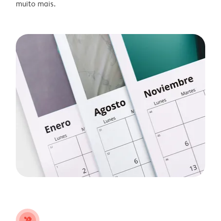
muito mais.
tools