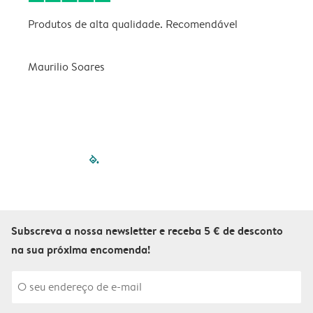
Produtos de alta qualidade. Recomendável
B
Maurilio Soares
V
filled-pagination
outlined-paginatio
outlined-paginat
outlined-pagin
outlined-pag
outlined-p
Subscreva a nossa newsletter e receba 5 € de desconto
na sua próxima encomenda!