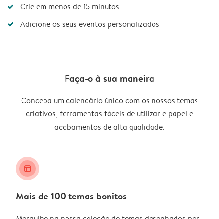
Crie em menos de 15 minutos
Adicione os seus eventos personalizados
Faça-o à sua maneira
Conceba um calendário único com os nossos temas
criativos, ferramentas fáceis de utilizar e papel e
acabamentos de alta qualidade.
layout_alt
Mais de 100 temas bonitos
Mergulhe na nossa coleção de temas desenhados por