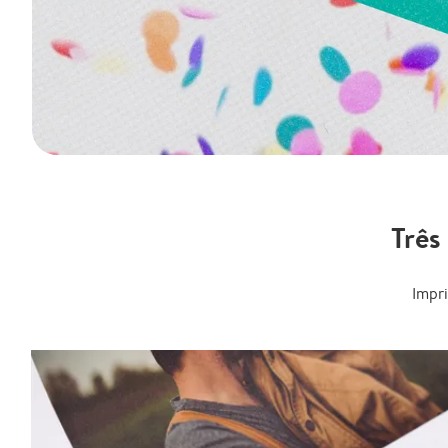
Três
Impr