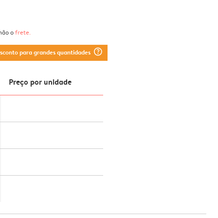
 não o
frete
.
question_mark_circle
esconto para grandes quantidades
Preço por unidade