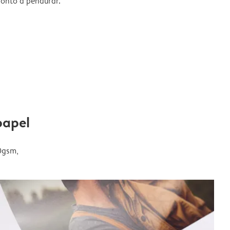
ronto a pendurar.
papel
0gsm,