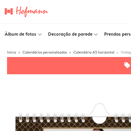
Álbum de fotos
Decoração de parede
Prendas pers
slim_arrow_down
slim_arrow_down
Início
Calendários personalizados
Calendário A5 horizontal
Vinta
offers