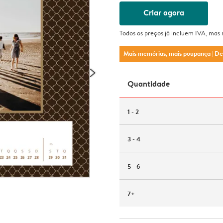
Criar agora
Todos os preços já incluem IVA, mas
Mais memórias, mais poupança
| D
Quantidade
1 - 2
3 - 4
5 - 6
7+