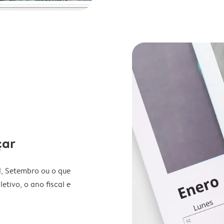
çar
l, Setembro ou o que
etivo, o ano fiscal e