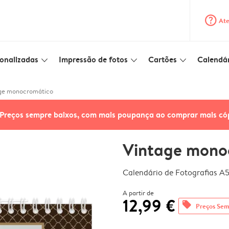
question_mark_circle
Ate
onalizadas
Impressão de fotos
Cartões
Calendár
slim_arrow_down
slim_arrow_down
slim_arrow_down
ge monocromático
Preços sempre baixos, com mais poupança ao comprar mais có
Vintage mono
Calendário de Fotografias A
A partir de
12,99 €
offers
Preços Sem