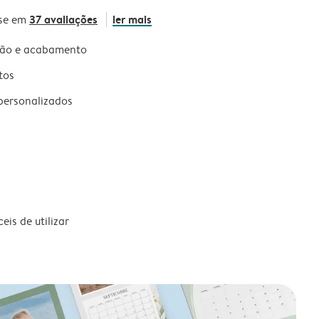
37 avaliações
ler mais
se em
são e acabamento
tos
personalizados
is de utilizar