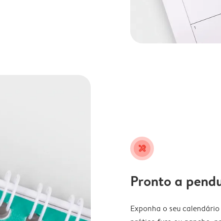
tools
Pronto a pend
Exponha o seu calendário