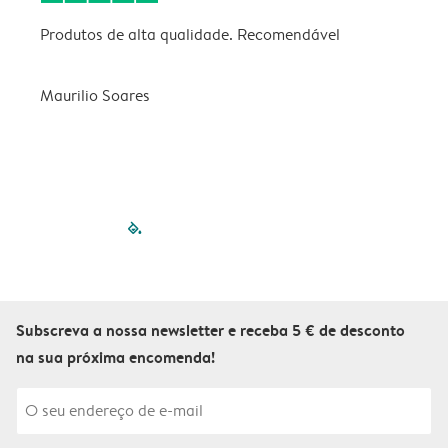
Produtos de alta qualidade. Recomendável
B
Maurilio Soares
V
filled-pagination
outlined-paginatio
outlined-paginat
outlined-pagin
outlined-pag
outlined-p
Subscreva a nossa newsletter e receba 5 € de desconto
na sua próxima encomenda!