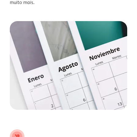
muito mais.
tools