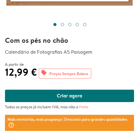
Com os pés no chão
Calendário de Fotografias A5 Paisagem
A partir de
12,99 €
offers
Preços Sempre Baixos
Criar agora
Todos os preços já incluem IVA, mas não o
frete
.
Mais memórias, mais poupança
| Desconto para grandes quantidades
question_mark_circle