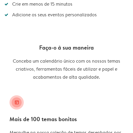
Crie em menos de 15 minutos
Adicione os seus eventos personalizados
Faça-o à sua maneira
Conceba um calendário único com os nossos temas
criativos, ferramentas fáceis de utilizar e papel e
acabamentos de alta qualidade.
layout_alt
Mais de 100 temas bonitos
Mergulhe na nossa coleção de temas desenhados por