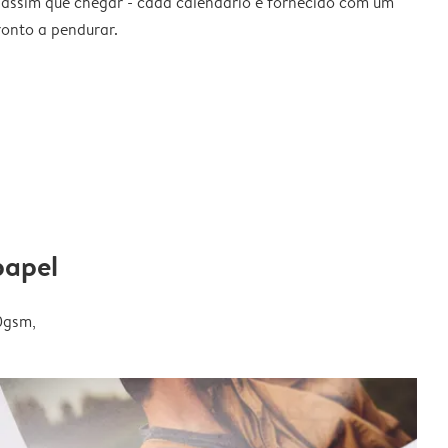
 assim que chegar - cada calendário é fornecido com um
ronto a pendurar.
papel
0gsm,