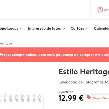
question_mark_circle
Ate
onalizadas
Impressão de fotos
Cartões
Calendár
slim_arrow_down
slim_arrow_down
slim_arrow_down
 Heritage
Preços sempre baixos, com mais poupança ao comprar mais có
Estilo Heritag
Calendário de Fotografias A
A partir de
12,99 €
offers
Preços Sem