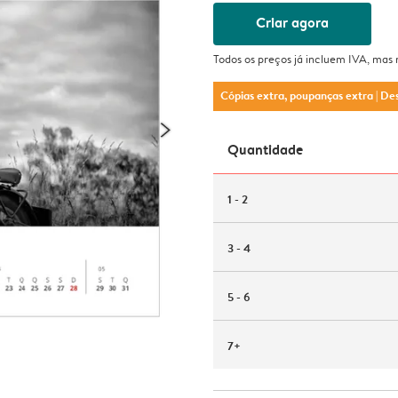
Criar agora
Todos os preços já incluem IVA, mas
Cópias extra, poupanças extra
| De
Quantidade
1 - 2
3 - 4
5 - 6
7+