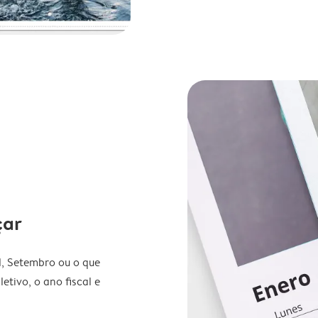
çar
l, Setembro ou o que
etivo, o ano fiscal e