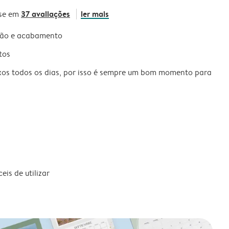
37 avaliações
ler mais
se em
são e acabamento
tos
xos todos os dias, por isso é sempre um bom momento para
is de utilizar