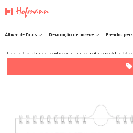
Álbum de fotos
Decoração de parede
Prendas pers
slim_arrow_down
slim_arrow_down
Início
Calendários personalizados
Calendário A5 horizontal
Estilo
offers