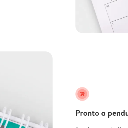
tools
Pronto a pend