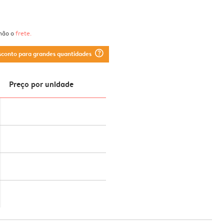
 não o
frete
.
question_mark_circle
sconto para grandes quantidades
Preço por unidade