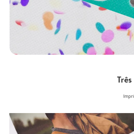
Três
Impr