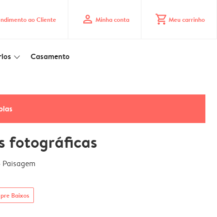
profile
shopping_cart
ndimento ao Cliente
Minha conta
Meu carrinho
ios
Casamento
slim_arrow_down
pias
s fotográficas
5 Paisagem
pre Baixos