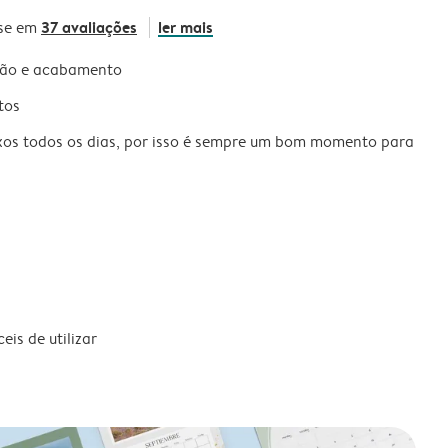
37 avaliações
ler mais
se em
são e acabamento
tos
xos todos os dias, por isso é sempre um bom momento para
is de utilizar