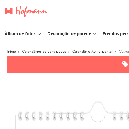
Álbum de fotos
Decoração de parede
Prendas pers
slim_arrow_down
slim_arrow_down
Início
Calendários personalizados
Calendário A5 horizontal
Caixas
offers