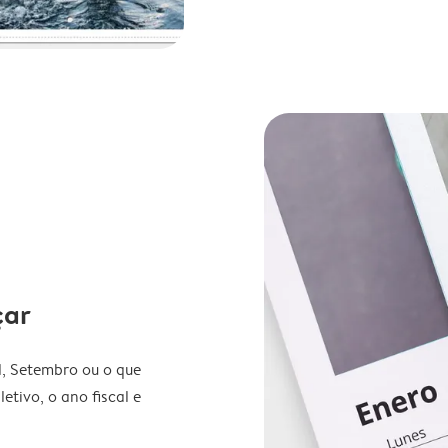
çar
l, Setembro ou o que
etivo, o ano fiscal e