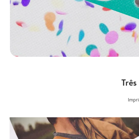
Três
Impr