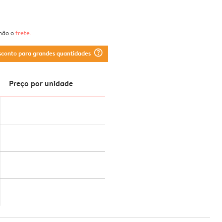
 não o
frete
.
question_mark_circle
sconto para grandes quantidades
Preço por unidade