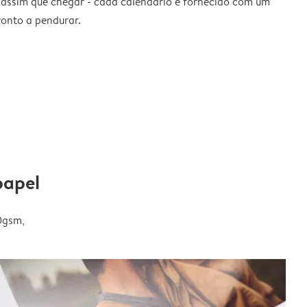
 assim que chegar - cada calendário é fornecido com um
ronto a pendurar.
papel
0gsm,