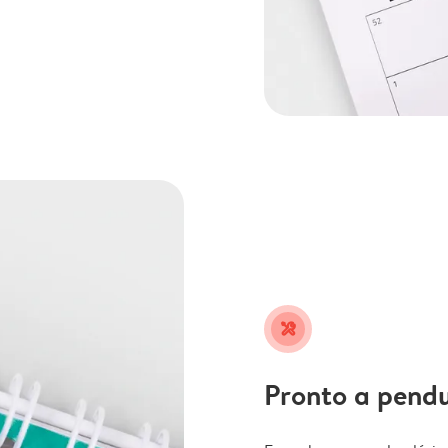
tools
Pronto a pend