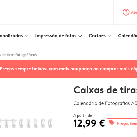
question_mark_circle
Ate
onalizadas
Impressão de fotos
Cartões
Calendár
slim_arrow_down
slim_arrow_down
slim_arrow_down
 de tiras fotográficas
Preços sempre baixos, com mais poupança ao comprar mais có
Caixas de tira
Calendário de Fotografias A
A partir de
12,99 €
offers
Preços Sem