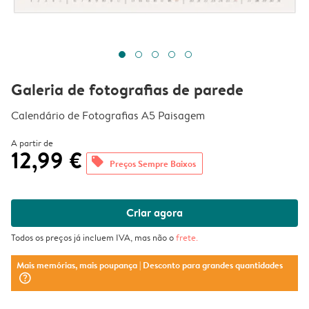
Galeria de fotografias de parede
Calendário de Fotografias A5 Paisagem
A partir de
12,99 €
offers
Preços Sempre Baixos
Criar agora
Todos os preços já incluem IVA, mas não o
frete
.
Mais memórias, mais poupança
| Desconto para grandes quantidades
question_mark_circle