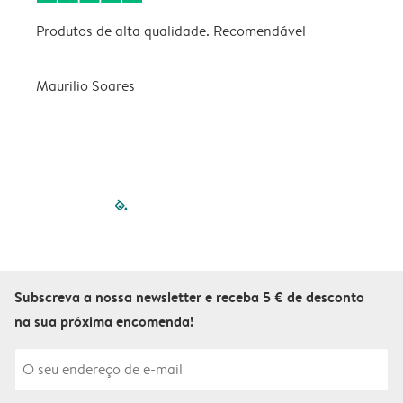
Produtos de alta qualidade. Recomendável
B
Maurilio Soares
V
filled-pagination
outlined-paginatio
outlined-paginat
outlined-pagin
outlined-pag
outlined-p
Subscreva a nossa newsletter e receba 5 € de desconto
na sua próxima encomenda!