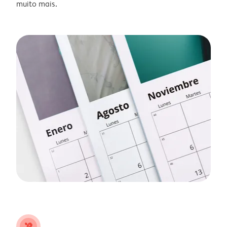
muito mais.
tools