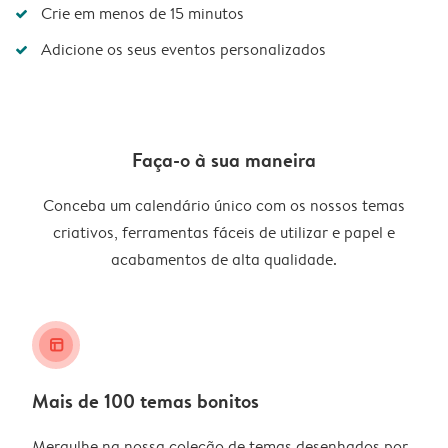
Crie em menos de 15 minutos
Adicione os seus eventos personalizados
Faça-o à sua maneira
Conceba um calendário único com os nossos temas
criativos, ferramentas fáceis de utilizar e papel e
acabamentos de alta qualidade.
layout_alt
Mais de 100 temas bonitos
Mergulhe na nossa coleção de temas desenhados por