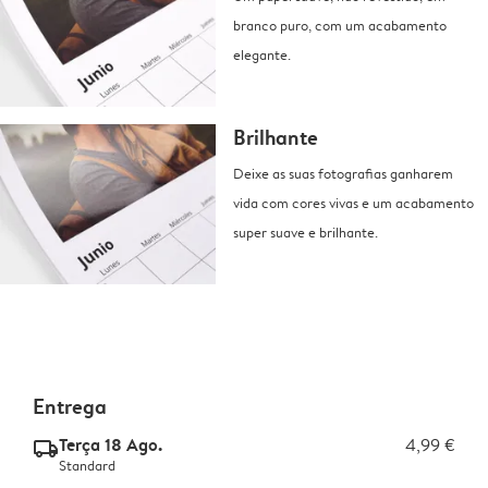
branco puro, com um acabamento
elegante.
Brilhante
Deixe as suas fotografias ganharem
vida com cores vivas e um acabamento
super suave e brilhante.
Entrega
Terça 18 Ago.
4,99 €
delivery_standard_v2
Standard