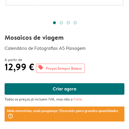
Mosaicos de viagem
Calendário de Fotografias A5 Paisagem
A partir de
12,99 €
offers
Preços Sempre Baixos
Criar agora
Todos os preços já incluem IVA, mas não o
frete
.
Mais memórias, mais poupança
| Desconto para grandes quantidades
question_mark_circle