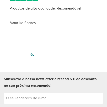
Produtos de alta qualidade. Recomendável
B
Maurilio Soares
V
filled-pagination
outlined-paginatio
outlined-paginat
outlined-pagin
outlined-pag
outlined-p
Subscreva a nossa newsletter e receba 5 € de desconto
na sua próxima encomenda!