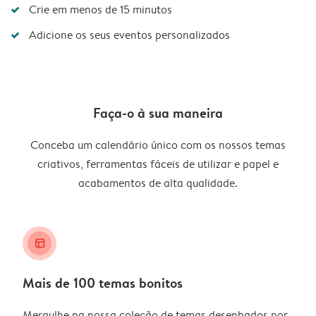
Crie em menos de 15 minutos
Adicione os seus eventos personalizados
Faça-o à sua maneira
Conceba um calendário único com os nossos temas
criativos, ferramentas fáceis de utilizar e papel e
acabamentos de alta qualidade.
layout_alt
Mais de 100 temas bonitos
Mergulhe na nossa coleção de temas desenhados por