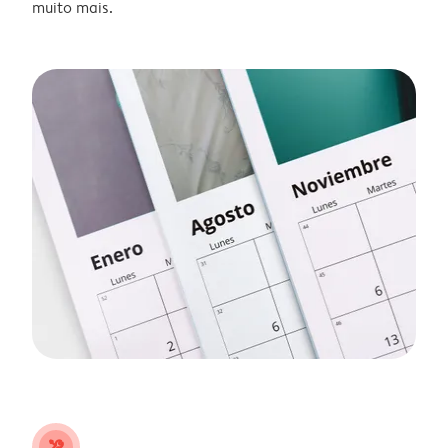
muito mais.
tools