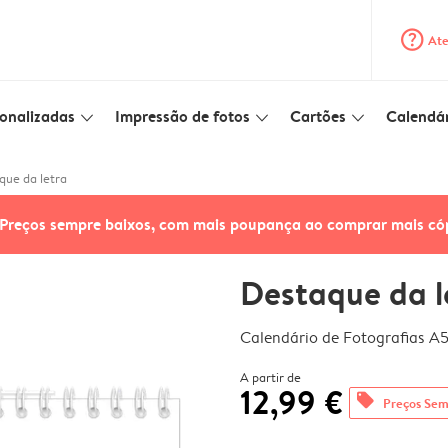
question_mark_circle
Ate
onalizadas
Impressão de fotos
Cartões
Calendár
slim_arrow_down
slim_arrow_down
slim_arrow_down
que da letra
Preços sempre baixos, com mais poupança ao comprar mais có
Destaque da l
Calendário de Fotografias A
A partir de
12,99 €
offers
Preços Sem