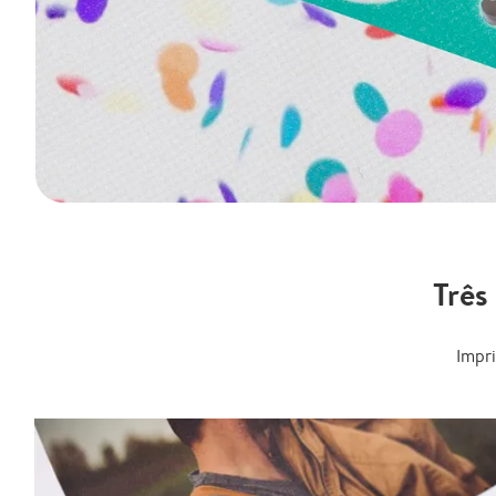
Três
Impr