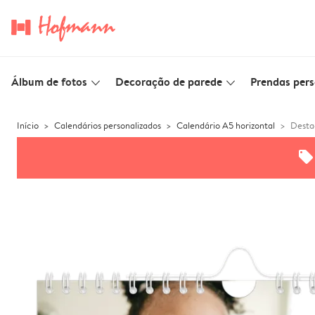
Álbum de fotos
Decoração de parede
Prendas pers
slim_arrow_down
slim_arrow_down
Início
Calendários personalizados
Calendário A5 horizontal
Desta
offers