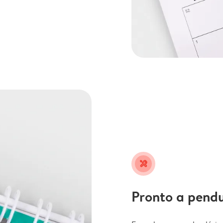
tools
Pronto a pend