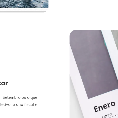
çar
l, Setembro ou o que
etivo, o ano fiscal e