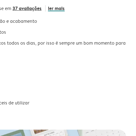
37 avaliações
ler mais
se em
são e acabamento
tos
xos todos os dias, por isso é sempre um bom momento para
is de utilizar