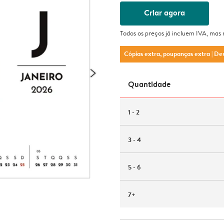
Criar agora
Todos os preços já incluem IVA, mas
Cópias extra, poupanças extra
| De
Quantidade
1 - 2
3 - 4
5 - 6
7+