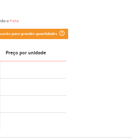
 não o
frete
.
question_mark_circle
sconto para grandes quantidades
Preço por unidade