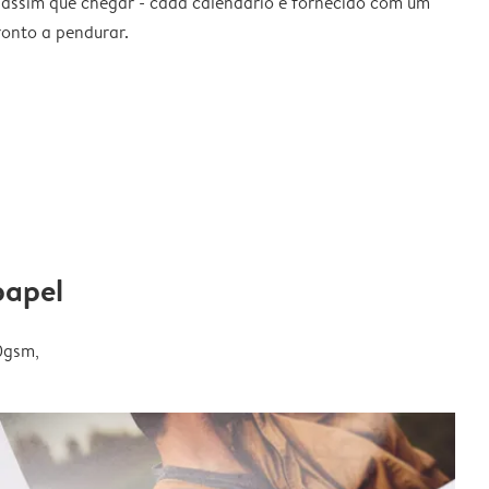
 assim que chegar - cada calendário é fornecido com um
ronto a pendurar.
papel
0gsm,