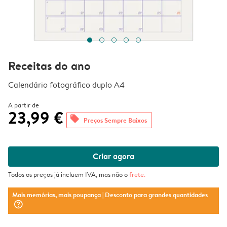
Receitas do ano
Calendário fotográfico duplo A4
A partir de
23,99 €
offers
Preços Sempre Baixos
Criar agora
Todos os preços já incluem IVA, mas não o
frete
.
Mais memórias, mais poupança
| Desconto para grandes quantidades
question_mark_circle