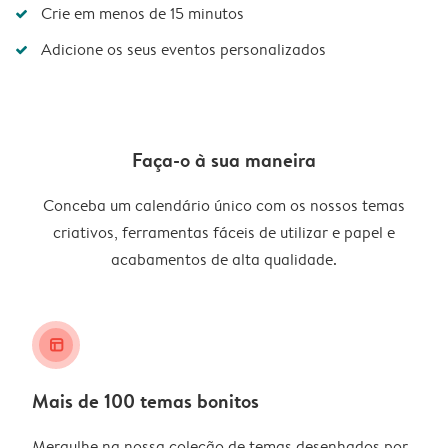
Crie em menos de 15 minutos
Adicione os seus eventos personalizados
Faça-o à sua maneira
Conceba um calendário único com os nossos temas
criativos, ferramentas fáceis de utilizar e papel e
acabamentos de alta qualidade.
layout_alt
Mais de 100 temas bonitos
Mergulhe na nossa coleção de temas desenhados por