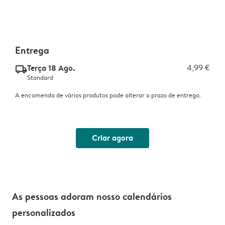
Entrega
Terça 18 Ago.
4,99 €
delivery_standard_v2
Standard
A encomenda de vários produtos pode alterar o prazo de entrega.
Criar agora
As pessoas adoram nosso calendários
personalizados