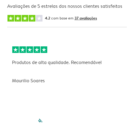
Avaliações de 5 estrelas dos nossos clientes satisfeitos
4.2
com base em
37 avaliações
Produtos de alta qualidade. Recomendável
B
Maurilio Soares
V
filled-pagination
outlined-paginatio
outlined-paginat
outlined-pagin
outlined-pag
outlined-p