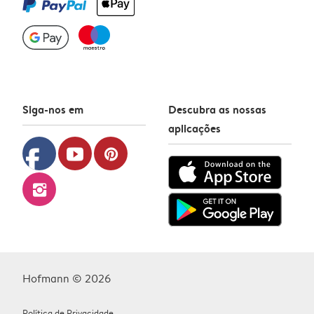
Siga-nos em
Descubra as nossas
aplicações
facebook
youtube
pinterest
instagram
Hofmann © 2026
Política de Privacidade