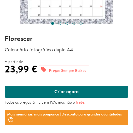
Florescer
Calendário fotográfico duplo A4
A partir de
23,99 €
offers
Preços Sempre Baixos
Criar agora
Todos os preços já incluem IVA, mas não o
frete
.
Mais memórias, mais poupança
| Desconto para grandes quantidades
question_mark_circle