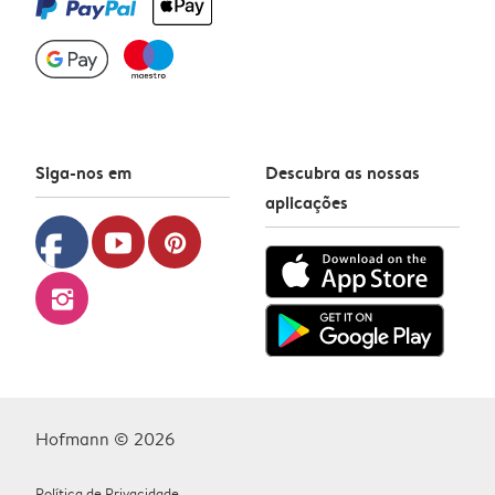
Siga-nos em
Descubra as nossas
aplicações
facebook
youtube
pinterest
instagram
Hofmann © 2026
Política de Privacidade