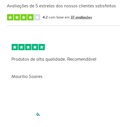
Avaliações de 5 estrelas dos nossos clientes satisfeitos
4.2
com base em
37 avaliações
Produtos de alta qualidade. Recomendável
B
Maurilio Soares
V
filled-pagination
outlined-paginatio
outlined-paginat
outlined-pagin
outlined-pag
outlined-p