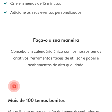
Crie em menos de 15 minutos
Adicione os seus eventos personalizados
Faça-o à sua maneira
Conceba um calendário único com os nossos temas
criativos, ferramentas fáceis de utilizar e papel e
acabamentos de alta qualidade.
layout_alt
Mais de 100 temas bonitos
Mergulhe na nossa coleção de temas desenhados por