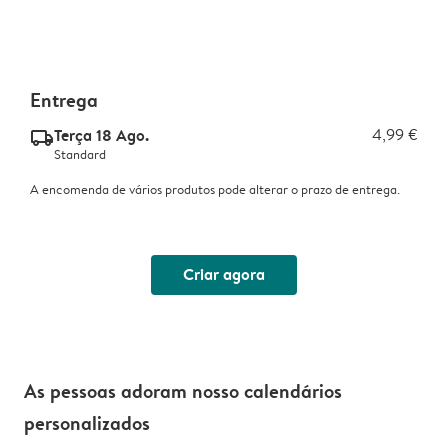
Entrega
Terça 18 Ago.
4,99 €
delivery_standard_v2
Standard
A encomenda de vários produtos pode alterar o prazo de entrega.
Criar agora
As pessoas adoram nosso calendários
personalizados