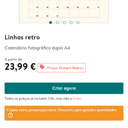
Linhas retro
Calendário fotográfico duplo A4
A partir de
23,99 €
offers
Preços Sempre Baixos
Criar agora
Todos os preços já incluem IVA, mas não o
frete
.
Cópias extra, poupanças extra
| Desconto para grandes quantidades
question_mark_circle