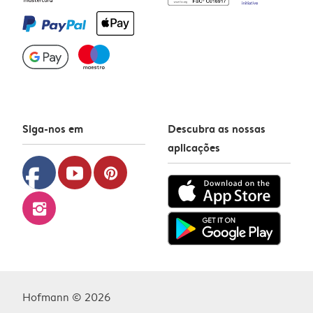
Siga-nos em
Descubra as nossas
aplicações
facebook
youtube
pinterest
instagram
Hofmann © 2026