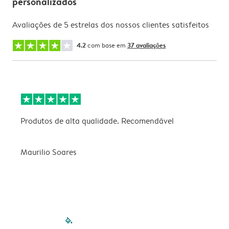
personalizados
Avaliações de 5 estrelas dos nossos clientes satisfeitos
4.2
com base em
37 avaliações
Produtos de alta qualidade. Recomendável
B
Maurilio Soares
V
filled-pagination
outlined-paginatio
outlined-paginat
outlined-pagin
outlined-pag
outlined-p