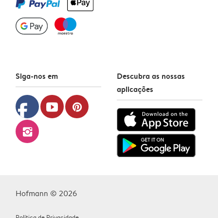
Siga-nos em
Descubra as nossas
aplicações
facebook
youtube
pinterest
instagram
Hofmann © 2026
Política de Privacidade