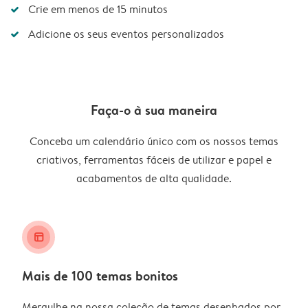
Crie em menos de 15 minutos
Adicione os seus eventos personalizados
Faça-o à sua maneira
Conceba um calendário único com os nossos temas
criativos, ferramentas fáceis de utilizar e papel e
acabamentos de alta qualidade.
layout_alt
Mais de 100 temas bonitos
Mergulhe na nossa coleção de temas desenhados por