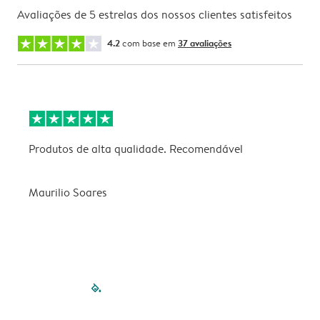
Avaliações de 5 estrelas dos nossos clientes satisfeitos
4.2
com base em
37 avaliações
Produtos de alta qualidade. Recomendável
B
Maurilio Soares
V
filled-pagination
outlined-paginatio
outlined-paginat
outlined-pagin
outlined-pag
outlined-p