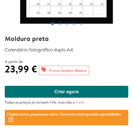
Moldura preta
Calendário fotográfico duplo A4
A partir de
23,99 €
offers
Preços Sempre Baixos
Criar agora
Todos os preços já incluem IVA, mas não o
frete
.
Cópias extra, poupanças extra
| Desconto para grandes quantidades
question_mark_circle