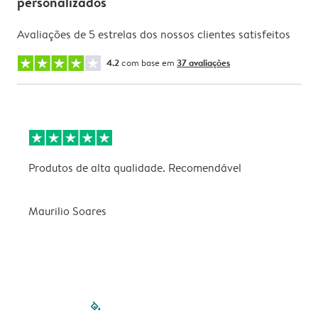
personalizados
Avaliações de 5 estrelas dos nossos clientes satisfeitos
4.2
com base em
37 avaliações
Produtos de alta qualidade. Recomendável
B
Maurilio Soares
V
filled-pagination
outlined-paginatio
outlined-paginat
outlined-pagin
outlined-pag
outlined-p