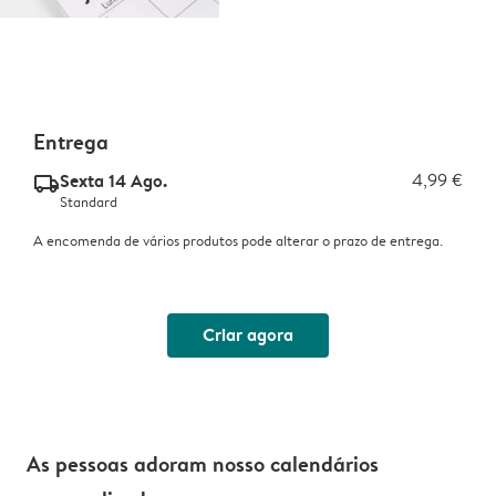
Entrega
Sexta 14 Ago.
4,99 €
delivery_standard_v2
Standard
A encomenda de vários produtos pode alterar o prazo de entrega.
Criar agora
As pessoas adoram nosso calendários