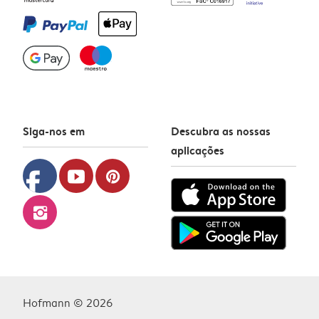
Siga-nos em
Descubra as nossas
aplicações
facebook
youtube
pinterest
instagram
Hofmann © 2026