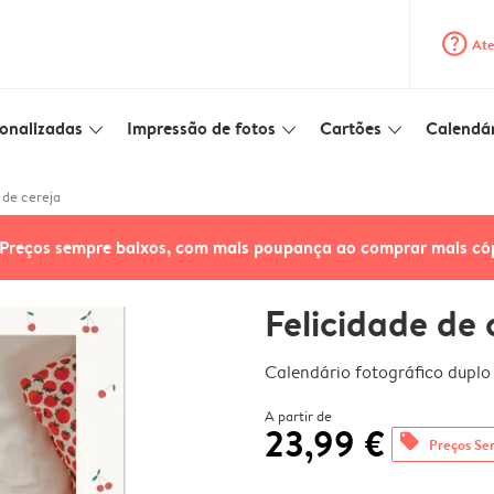
question_mark_circle
Ate
onalizadas
Impressão de fotos
Cartões
Calendár
slim_arrow_down
slim_arrow_down
slim_arrow_down
 de cereja
Preços sempre baixos, com mais poupança ao comprar mais có
Felicidade de 
Calendário fotográfico duplo
A partir de
23,99 €
offers
Preços Se