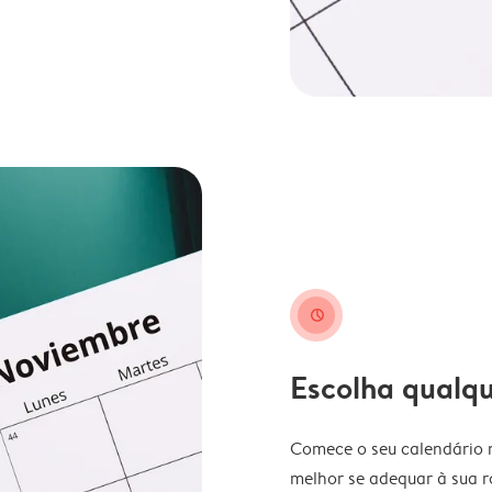
clock
Escolha qualq
Comece o seu calendário n
melhor se adequar à sua ro