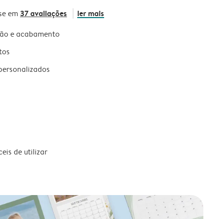
37 avaliações
ler mais
se em
são e acabamento
tos
personalizados
is de utilizar