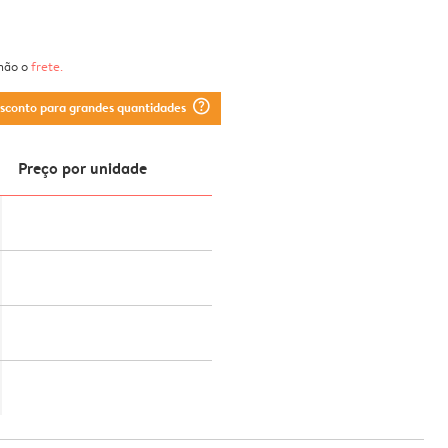
 não o
frete
.
question_mark_circle
esconto para grandes quantidades
Preço por unidade