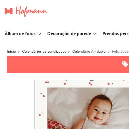
Álbum de fotos
Decoração de parede
Prendas pers
slim_arrow_down
slim_arrow_down
Início
Calendários personalizados
Calendário A4 duplo
Felicidade
offers