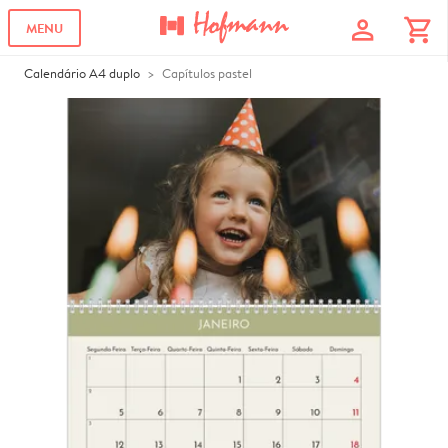
profile
shopping_cart
MENU
Calendário A4 duplo
Capítulos pastel