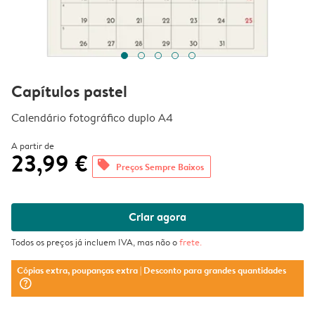
Capítulos pastel
Calendário fotográfico duplo A4
A partir de
23,99 €
offers
Preços Sempre Baixos
Criar agora
Todos os preços já incluem IVA, mas não o
frete
.
Cópias extra, poupanças extra
| Desconto para grandes quantidades
question_mark_circle