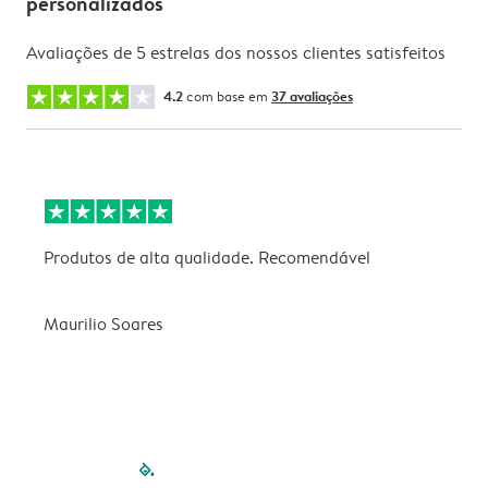
personalizados
Avaliações de 5 estrelas dos nossos clientes satisfeitos
4.2
com base em
37 avaliações
Produtos de alta qualidade. Recomendável
B
Maurilio Soares
V
filled-pagination
outlined-paginatio
outlined-paginat
outlined-pagin
outlined-pag
outlined-p