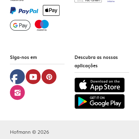
Siga-nos em
Descubra as nossas
aplicações
facebook
youtube
pinterest
instagram
Hofmann © 2026