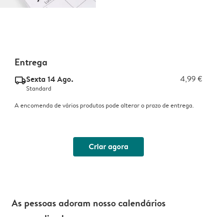
Entrega
Sexta 14 Ago.
4,99 €
delivery_standard_v2
Standard
A encomenda de vários produtos pode alterar o prazo de entrega.
Criar agora
As pessoas adoram nosso calendários