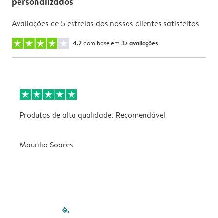
personalizados
Avaliações de 5 estrelas dos nossos clientes satisfeitos
4.2
com base em
37 avaliações
Produtos de alta qualidade. Recomendável
B
Maurilio Soares
V
filled-pagination
outlined-paginatio
outlined-paginat
outlined-pagin
outlined-pag
outlined-p