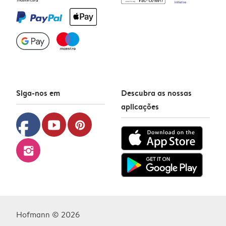
Siga-nos em
Descubra as nossas
aplicações
facebook
youtube
pinterest
instagram
Hofmann © 2026