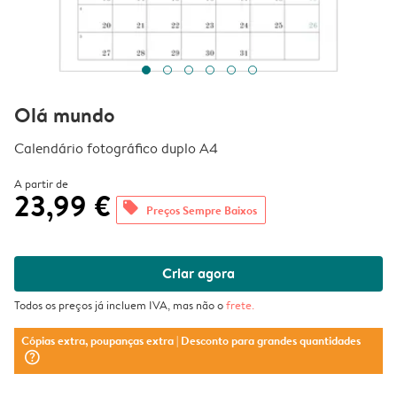
Olá mundo
Calendário fotográfico duplo A4
A partir de
23,99 €
offers
Preços Sempre Baixos
Criar agora
Todos os preços já incluem IVA, mas não o
frete
.
Cópias extra, poupanças extra
| Desconto para grandes quantidades
question_mark_circle