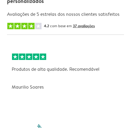
personalizados
Avaliações de 5 estrelas dos nossos clientes satisfeitos
4.2
com base em
37 avaliações
Produtos de alta qualidade. Recomendável
B
Maurilio Soares
V
filled-pagination
outlined-paginatio
outlined-paginat
outlined-pagin
outlined-pag
outlined-p