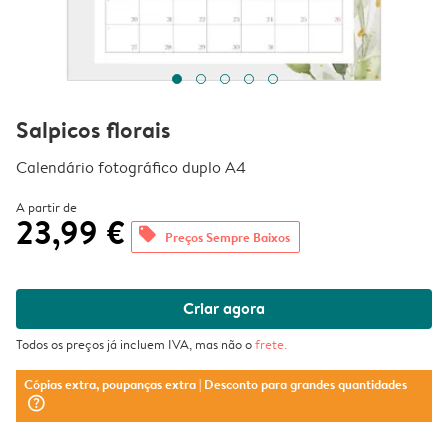
Salpicos florais
Calendário fotográfico duplo A4
A partir de
23,99 €
offers
Preços Sempre Baixos
Criar agora
Todos os preços já incluem IVA, mas não o
frete
.
Cópias extra, poupanças extra
| Desconto para grandes quantidades
question_mark_circle