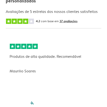
personalizados
Avaliações de 5 estrelas dos nossos clientes satisfeitos
4.2
com base em
37 avaliações
Produtos de alta qualidade. Recomendável
B
Maurilio Soares
V
filled-pagination
outlined-paginatio
outlined-paginat
outlined-pagin
outlined-pag
outlined-p