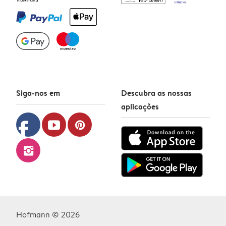
Siga-nos em
Descubra as nossas
aplicações
facebook
youtube
pinterest
instagram
Hofmann © 2026