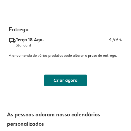
Entrega
Terça 18 Ago.
4,99 €
delivery_standard_v2
Standard
A encomenda de vários produtos pode alterar o prazo de entrega.
Criar agora
As pessoas adoram nosso calendários
personalizados