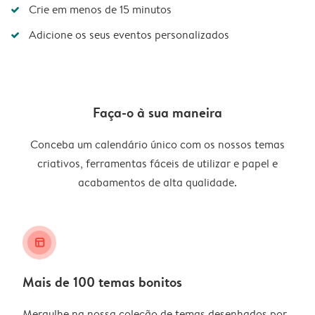
Crie em menos de 15 minutos
Adicione os seus eventos personalizados
Faça-o à sua maneira
Conceba um calendário único com os nossos temas
criativos, ferramentas fáceis de utilizar e papel e
acabamentos de alta qualidade.
layout_alt
Mais de 100 temas bonitos
Mergulhe na nossa coleção de temas desenhados por