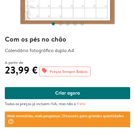
Com os pés no chão
Calendário fotográfico duplo A4
A partir de
23,99 €
offers
Preços Sempre Baixos
Criar agora
Todos os preços já incluem IVA, mas não o
frete
.
Mais memórias, mais poupança
| Desconto para grandes quantidades
question_mark_circle