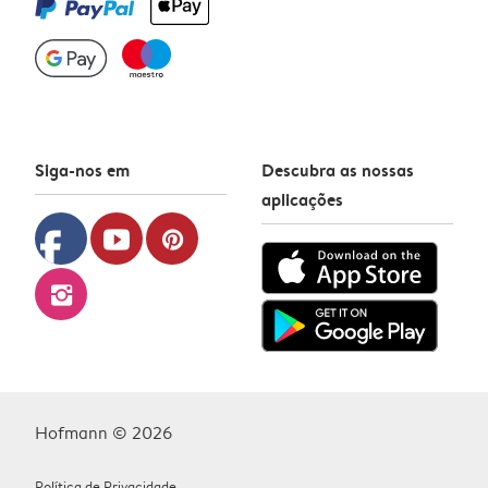
Siga-nos em
Descubra as nossas
aplicações
facebook
youtube
pinterest
instagram
Hofmann © 2026
Política de Privacidade