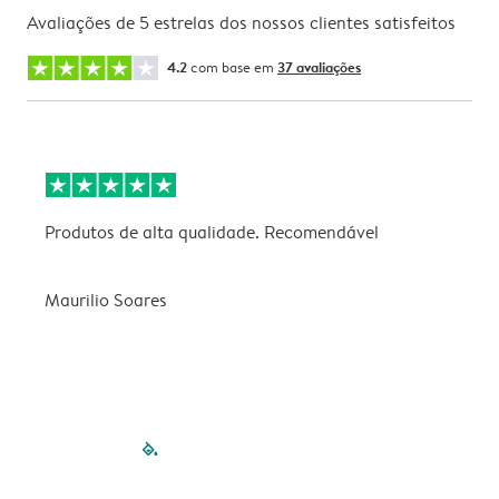
Avaliações de 5 estrelas dos nossos clientes satisfeitos
4.2
com base em
37 avaliações
Produtos de alta qualidade. Recomendável
B
Maurilio Soares
V
filled-pagination
outlined-paginatio
outlined-paginat
outlined-pagin
outlined-pag
outlined-p