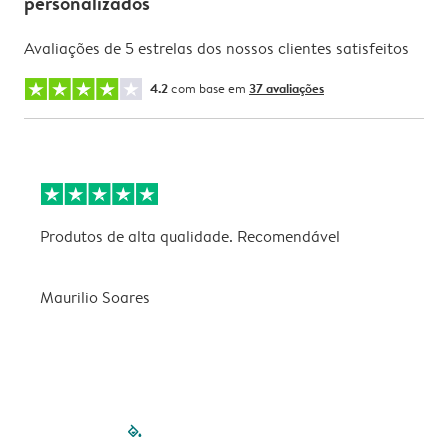
personalizados
Avaliações de 5 estrelas dos nossos clientes satisfeitos
4.2
com base em
37 avaliações
Produtos de alta qualidade. Recomendável
B
Maurilio Soares
V
filled-pagination
outlined-paginatio
outlined-paginat
outlined-pagin
outlined-pag
outlined-p