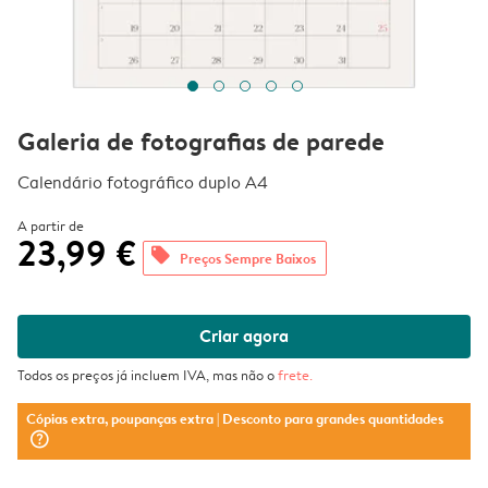
Galeria de fotografias de parede
Calendário fotográfico duplo A4
A partir de
23,99 €
offers
Preços Sempre Baixos
Criar agora
Todos os preços já incluem IVA, mas não o
frete
.
Cópias extra, poupanças extra
| Desconto para grandes quantidades
question_mark_circle