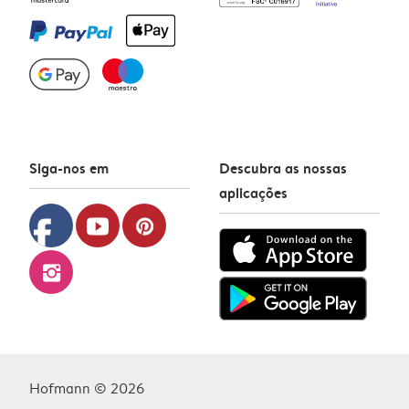
Siga-nos em
Descubra as nossas
aplicações
facebook
youtube
pinterest
instagram
Hofmann © 2026