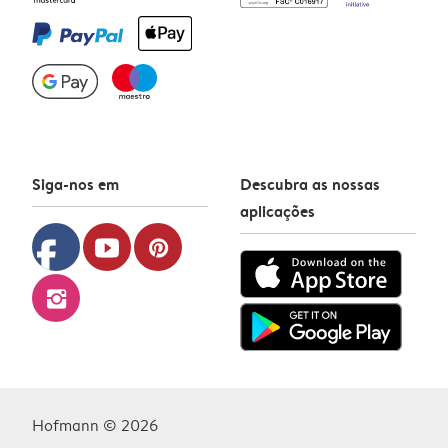
Siga-nos em
Descubra as nossas
aplicações
facebook
youtube
pinterest
instagram
Hofmann © 2026