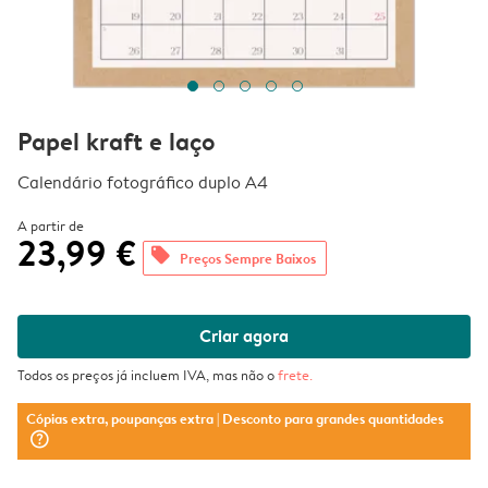
Papel kraft e laço
Calendário fotográfico duplo A4
A partir de
23,99 €
offers
Preços Sempre Baixos
Criar agora
Todos os preços já incluem IVA, mas não o
frete
.
Cópias extra, poupanças extra
| Desconto para grandes quantidades
question_mark_circle