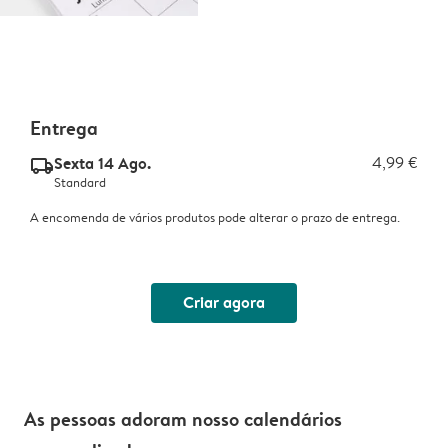
Entrega
Sexta 14 Ago.
4,99 €
delivery_standard_v2
Standard
A encomenda de vários produtos pode alterar o prazo de entrega.
Criar agora
As pessoas adoram nosso calendários