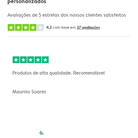
personalizados
Avaliações de 5 estrelas dos nossos clientes satisfeitos
4.2
com base em
37 avaliações
Produtos de alta qualidade. Recomendável
B
Maurilio Soares
V
filled-pagination
outlined-paginatio
outlined-paginat
outlined-pagin
outlined-pag
outlined-p