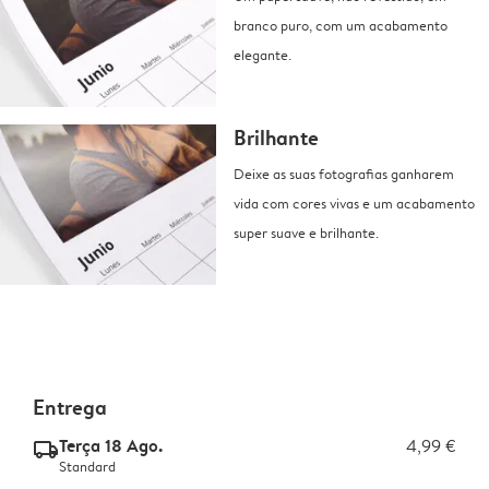
branco puro, com um acabamento
elegante.
Brilhante
Deixe as suas fotografias ganharem
vida com cores vivas e um acabamento
super suave e brilhante.
Entrega
Terça 18 Ago.
4,99 €
delivery_standard_v2
Standard