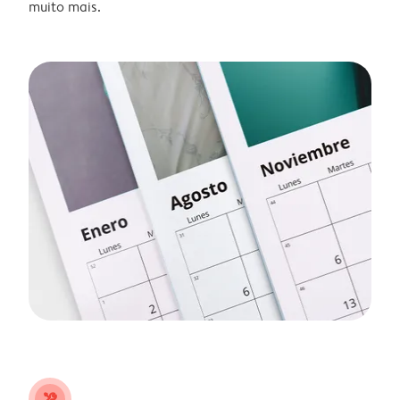
muito mais.
tools