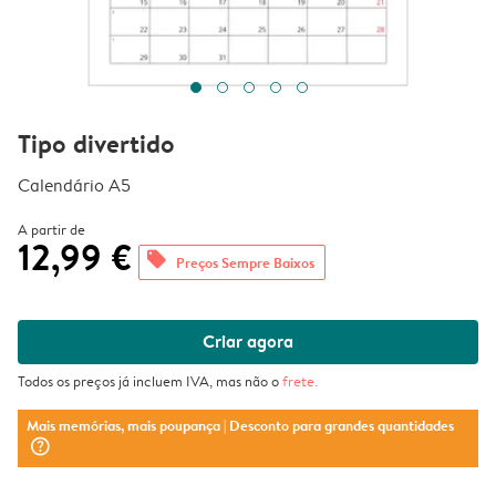
Tipo divertido
Calendário A5
A partir de
12,99 €
offers
Preços Sempre Baixos
Criar agora
Todos os preços já incluem IVA, mas não o
frete
.
Mais memórias, mais poupança
| Desconto para grandes quantidades
question_mark_circle