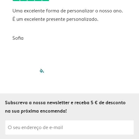
Uma excelente forma de personalizar o nosso ano.
B
É um excelente presente personalizado.
V
Sofia
filled-pagination
outlined-paginatio
outlined-paginat
outlined-pagin
outlined-pag
outlined-p
Subscreva a nossa newsletter e receba 5 € de desconto
na sua próxima encomenda!