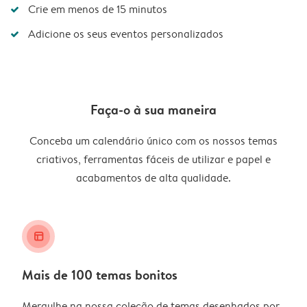
Crie em menos de 15 minutos
Adicione os seus eventos personalizados
Faça-o à sua maneira
Conceba um calendário único com os nossos temas
criativos, ferramentas fáceis de utilizar e papel e
acabamentos de alta qualidade.
layout_alt
Mais de 100 temas bonitos
Mergulhe na nossa coleção de temas desenhados por