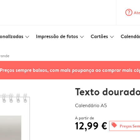
question_mark_circle
Ate
onalizadas
Impressão de fotos
Cartões
Calendár
slim_arrow_down
slim_arrow_down
slim_arrow_down
rande
Preços sempre baixos, com mais poupança ao comprar mais có
Texto dourad
Calendário A5
A partir de
12,99 €
offers
Preços Sem