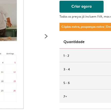
Criar agora
Todos os preços já incluem IVA, mas
Cópias extra, poupanças extra
| De
Quantidade
1 - 2
3 - 4
5 - 6
7+