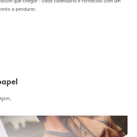
 assim que chegar - cada calendário é fornecido com um
ronto a pendurar.
papel
0gsm,