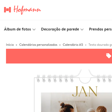
Álbum de fotos
Decoração de parede
Prendas pers
slim_arrow_down
slim_arrow_down
Início
Calendários personalizados
Calendário A5
Texto dourado g
offers