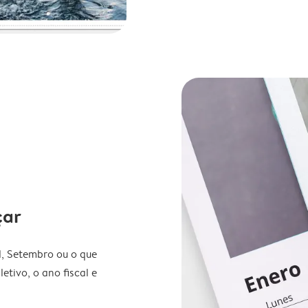
çar
l, Setembro ou o que
etivo, o ano fiscal e