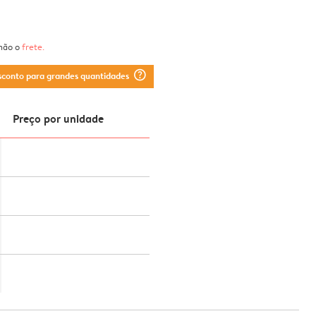
 não o
frete
.
question_mark_circle
sconto para grandes quantidades
Preço por unidade