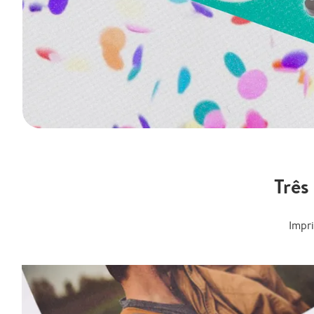
Três
Impr