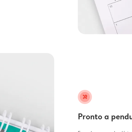
tools
Pronto a pend