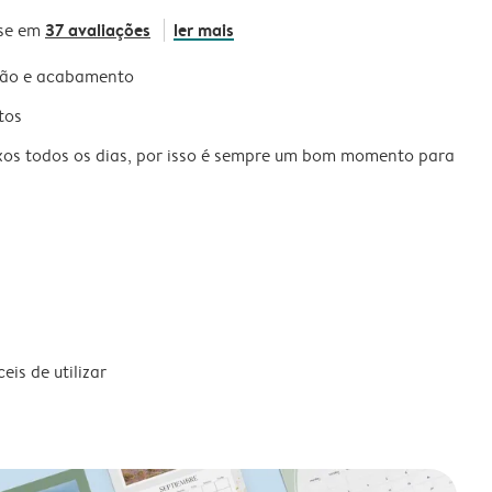
37 avaliações
ler mais
se em
são e acabamento
tos
xos todos os dias, por isso é sempre um bom momento para
is de utilizar