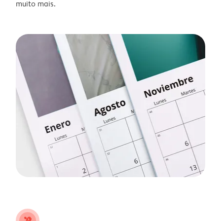
muito mais.
tools