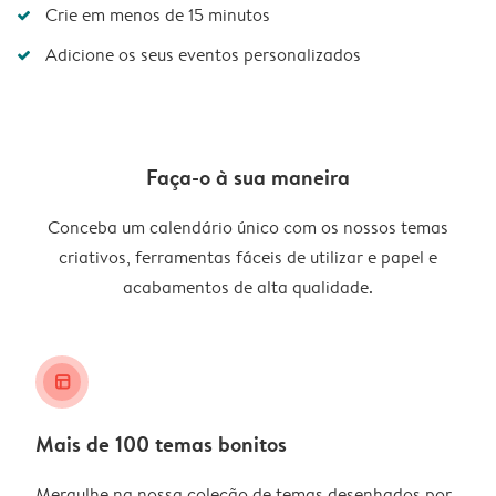
Crie em menos de 15 minutos
Adicione os seus eventos personalizados
Faça-o à sua maneira
Conceba um calendário único com os nossos temas
criativos, ferramentas fáceis de utilizar e papel e
acabamentos de alta qualidade.
layout_alt
Mais de 100 temas bonitos
Mergulhe na nossa coleção de temas desenhados por