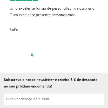
Uma excelente forma de personalizar o nosso ano.
B
É um excelente presente personalizado.
V
Sofia
filled-pagination
outlined-paginatio
outlined-paginat
outlined-pagin
outlined-pag
outlined-p
Subscreva a nossa newsletter e receba 5 € de desconto
na sua próxima encomenda!