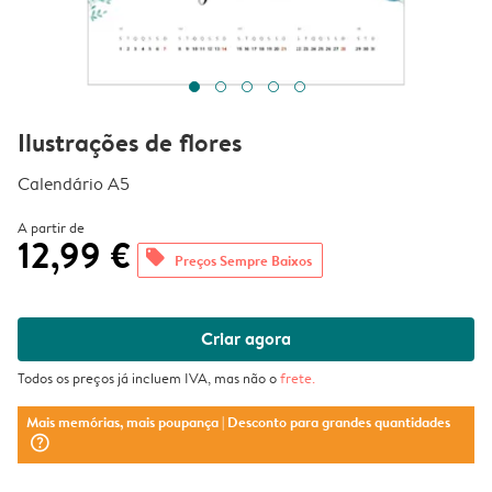
Ilustrações de flores
Calendário A5
A partir de
12,99 €
offers
Preços Sempre Baixos
Criar agora
Todos os preços já incluem IVA, mas não o
frete
.
Mais memórias, mais poupança
| Desconto para grandes quantidades
question_mark_circle