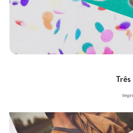
Três
Impr