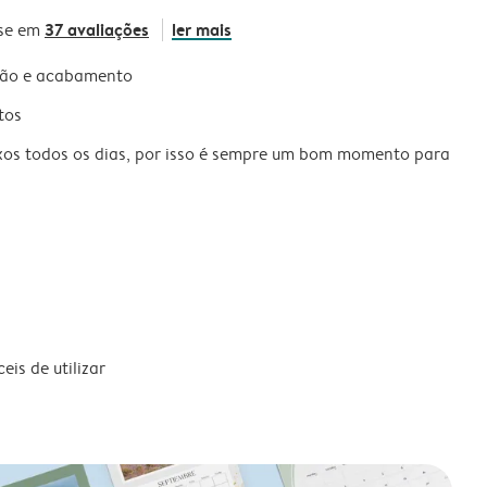
37 avaliações
ler mais
se em
são e acabamento
tos
xos todos os dias, por isso é sempre um bom momento para
is de utilizar