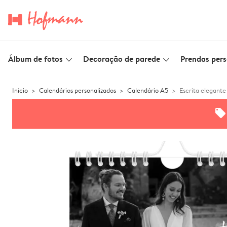
Álbum de fotos
Decoração de parede
Prendas pers
slim_arrow_down
slim_arrow_down
Início
Calendários personalizados
Calendário A5
Escrita elegante
offers