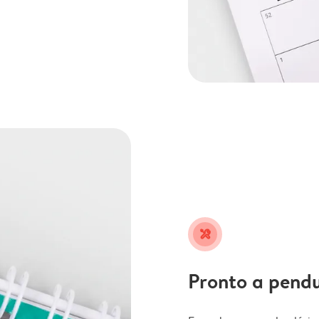
tools
Pronto a pend