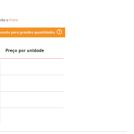
 não o
frete
.
question_mark_circle
sconto para grandes quantidades
Preço por unidade