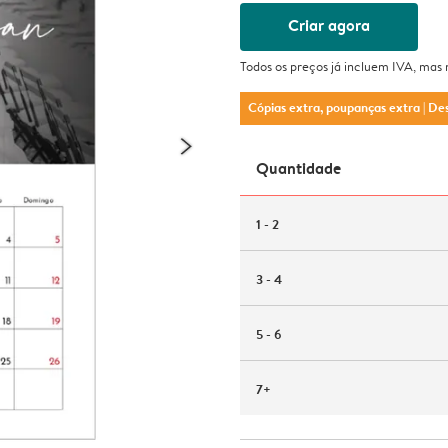
Criar agora
Todos os preços já incluem IVA, mas
Cópias extra, poupanças extra
| De
Quantidade
1 - 2
3 - 4
5 - 6
7+