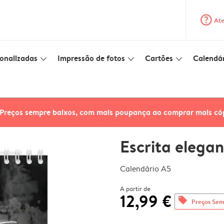
question_mark_circle
Ate
onalizadas
Impressão de fotos
Cartões
Calendár
slim_arrow_down
slim_arrow_down
slim_arrow_down
Preços sempre baixos, com mais poupança ao comprar mais có
Escrita elega
Calendário A5
A partir de
12,99 €
offers
Preços Sem