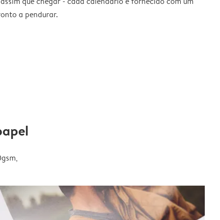
 assim que chegar - cada calendário é fornecido com um
ronto a pendurar.
papel
0gsm,