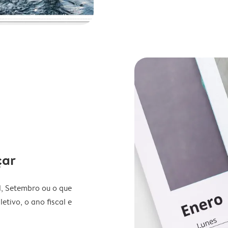
çar
l, Setembro ou o que
etivo, o ano fiscal e