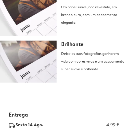
Um papel suave, não revestido, em
branco puro, com um acabamento
elegante.
Brilhante
Deixe as suas fotografias ganharem
vida com cores vivas e um acabamento
super suave e brilhante.
Entrega
Sexta 14 Ago.
4,99 €
delivery_standard_v2