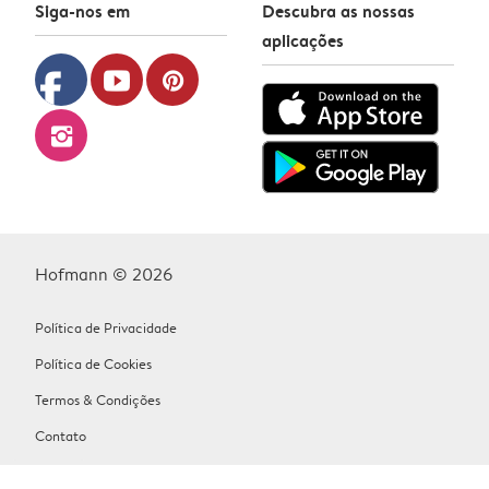
Siga-nos em
Descubra as nossas
aplicações
facebook
youtube
pinterest
instagram
Hofmann © 2026
Política de Privacidade
Política de Cookies
Termos & Condições
Contato