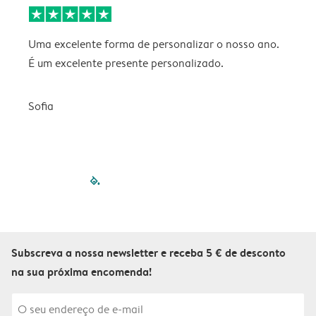
Uma excelente forma de personalizar o nosso ano.
B
É um excelente presente personalizado.
V
Sofia
filled-pagination
outlined-paginatio
outlined-paginat
outlined-pagin
outlined-pag
outlined-p
Subscreva a nossa newsletter e receba 5 € de desconto
na sua próxima encomenda!