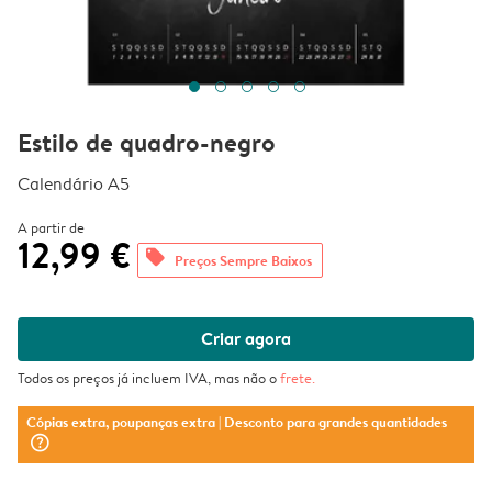
Estilo de quadro-negro
Calendário A5
A partir de
12,99 €
offers
Preços Sempre Baixos
Criar agora
Todos os preços já incluem IVA, mas não o
frete
.
Cópias extra, poupanças extra
| Desconto para grandes quantidades
question_mark_circle