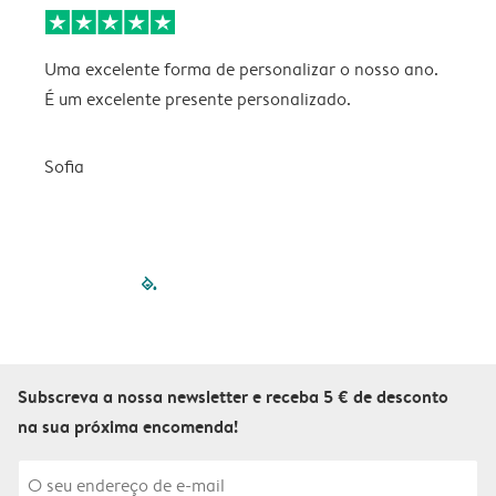
Uma excelente forma de personalizar o nosso ano.
B
É um excelente presente personalizado.
V
Sofia
filled-pagination
outlined-paginatio
outlined-paginat
outlined-pagin
outlined-pag
outlined-p
Subscreva a nossa newsletter e receba 5 € de desconto
na sua próxima encomenda!