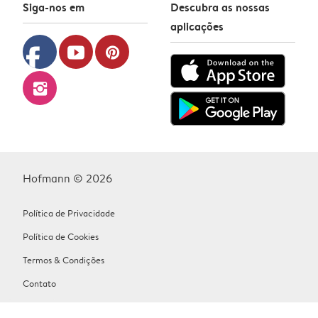
Siga-nos em
Descubra as nossas
aplicações
facebook
youtube
pinterest
instagram
Hofmann © 2026
Política de Privacidade
Política de Cookies
Termos & Condições
Contato