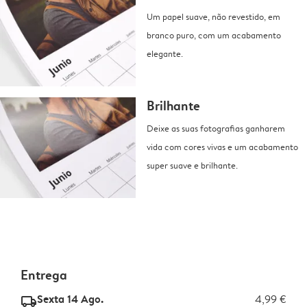
Um papel suave, não revestido, em
branco puro, com um acabamento
elegante.
Brilhante
Deixe as suas fotografias ganharem
vida com cores vivas e um acabamento
super suave e brilhante.
Entrega
Sexta 14 Ago.
4,99 €
delivery_standard_v2