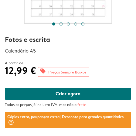
Fotos e escrita
Calendário A5
A partir de
12,99 €
offers
Preços Sempre Baixos
Criar agora
Todos os preços já incluem IVA, mas não o
frete
.
Cópias extra, poupanças extra
| Desconto para grandes quantidades
question_mark_circle