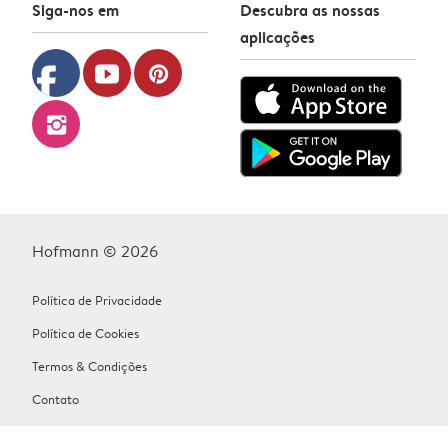
Siga-nos em
Descubra as nossas
aplicações
facebook
youtube
pinterest
instagram
Hofmann © 2026
Política de Privacidade
Política de Cookies
Termos & Condições
Contato