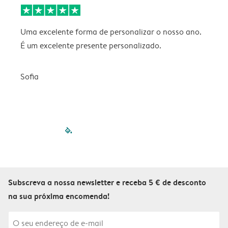
Uma excelente forma de personalizar o nosso ano.
B
É um excelente presente personalizado.
V
Sofia
filled-pagination
outlined-paginatio
outlined-paginat
outlined-pagin
outlined-pag
outlined-p
Subscreva a nossa newsletter e receba 5 € de desconto
na sua próxima encomenda!