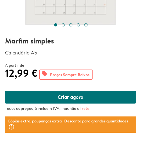
Marfim simples
Calendário A5
A partir de
12,99 €
offers
Preços Sempre Baixos
Criar agora
Todos os preços já incluem IVA, mas não o
frete
.
Cópias extra, poupanças extra
| Desconto para grandes quantidades
question_mark_circle