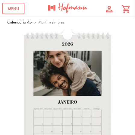
profile
shopping_cart
MENU
Calendário A5
Marfim simples