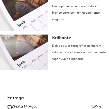
Um papel suave, não revestido, em
branco puro, com um acabamento
elegante.
Brilhante
Deixe as suas fotografias ganharem
vida com cores vivas e um acabamento
super suave e brilhante.
Entrega
Sexta 14 Ago.
4,99 €
delivery_standard_v2