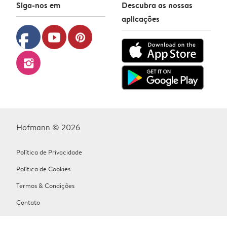
Siga-nos em
Descubra as nossas
aplicações
facebook
youtube
pinterest
instagram
Hofmann © 2026
Política de Privacidade
Política de Cookies
Termos & Condições
Contato