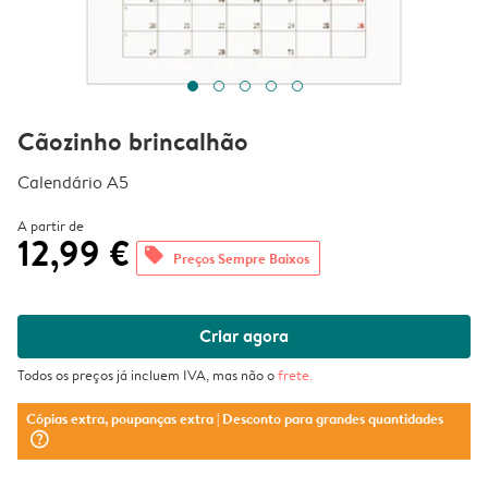
Cãozinho brincalhão
Calendário A5
A partir de
12,99 €
offers
Preços Sempre Baixos
Criar agora
Todos os preços já incluem IVA, mas não o
frete
.
Cópias extra, poupanças extra
| Desconto para grandes quantidades
question_mark_circle