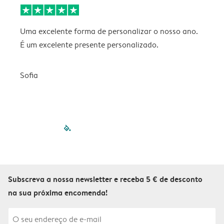
Uma excelente forma de personalizar o nosso ano.
B
É um excelente presente personalizado.
V
Sofia
filled-pagination
outlined-paginatio
outlined-paginat
outlined-pagin
outlined-pag
outlined-p
Subscreva a nossa newsletter e receba 5 € de desconto
na sua próxima encomenda!