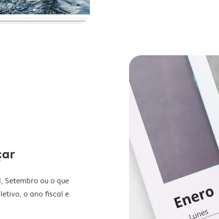
çar
l, Setembro ou o que
etivo, o ano fiscal e