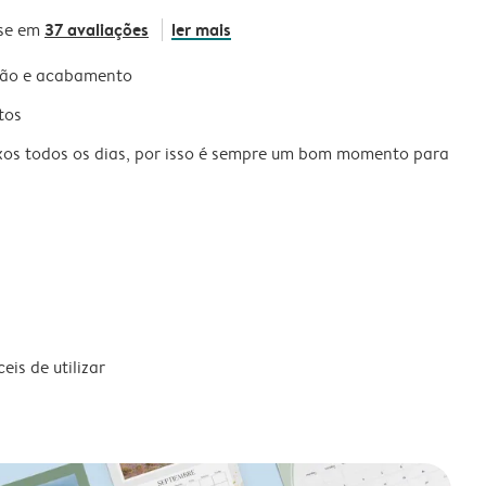
37 avaliações
ler mais
se em
são e acabamento
tos
xos todos os dias, por isso é sempre um bom momento para
is de utilizar