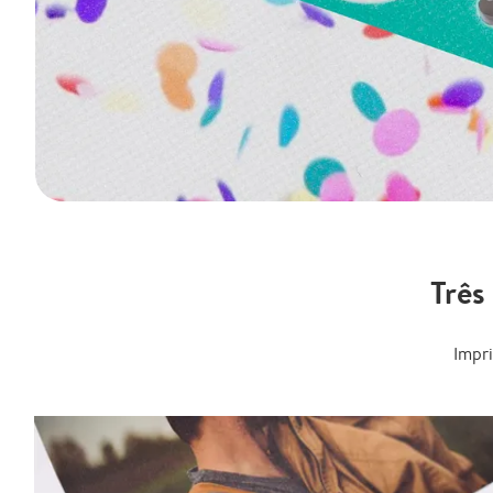
Três
Impr