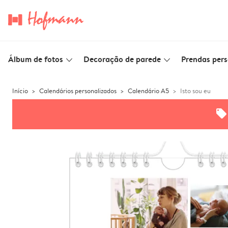
Álbum de fotos
Decoração de parede
Prendas pers
slim_arrow_down
slim_arrow_down
Início
Calendários personalizados
Calendário A5
Isto sou eu
offers