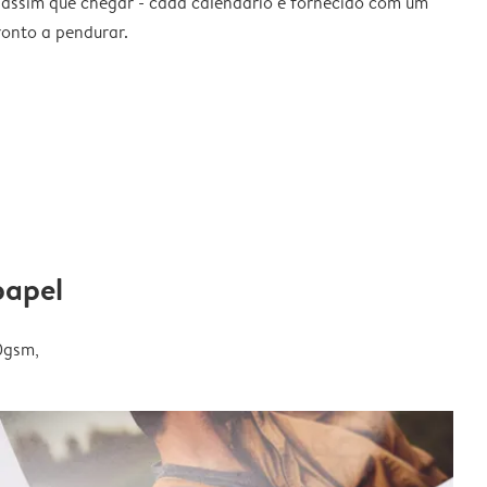
 assim que chegar - cada calendário é fornecido com um
ronto a pendurar.
papel
0gsm,