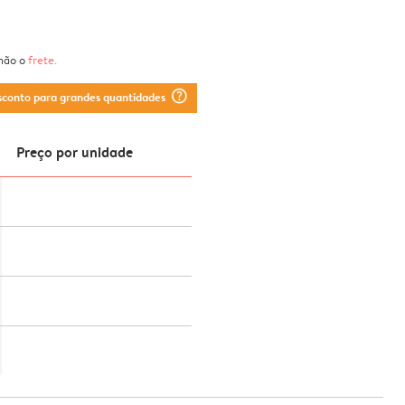
 não o
frete
.
question_mark_circle
sconto para grandes quantidades
Preço por unidade