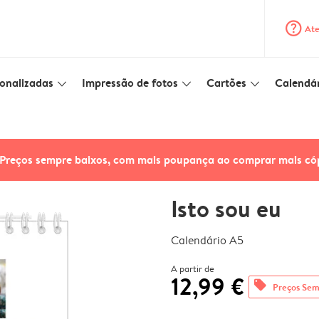
question_mark_circle
Ate
onalizadas
Impressão de fotos
Cartões
Calendár
slim_arrow_down
slim_arrow_down
slim_arrow_down
Preços sempre baixos, com mais poupança ao comprar mais có
Isto sou eu
Calendário A5
A partir de
12,99 €
offers
Preços Sem