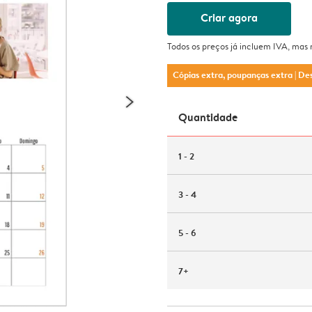
Criar agora
Todos os preços já incluem IVA, mas
Cópias extra, poupanças extra
| De
Quantidade
1 - 2
3 - 4
5 - 6
7+