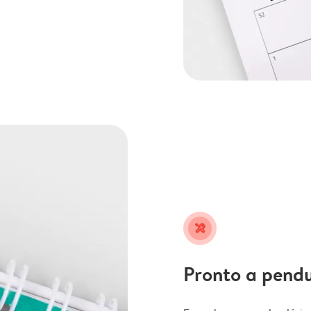
tools
Pronto a pend