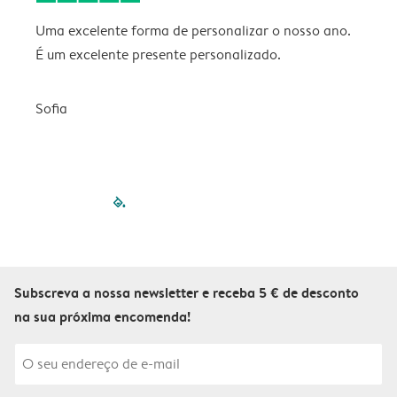
Uma excelente forma de personalizar o nosso ano.
B
É um excelente presente personalizado.
V
Sofia
filled-pagination
outlined-paginatio
outlined-paginat
outlined-pagin
outlined-pag
outlined-p
Subscreva a nossa newsletter e receba 5 € de desconto
na sua próxima encomenda!