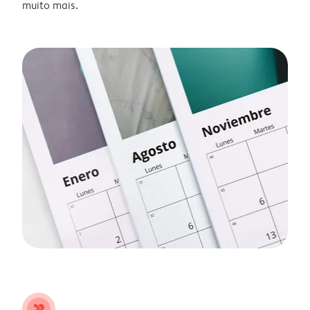
muito mais.
tools