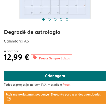
Degradê de astrologia
Calendário A5
A partir de
12,99 €
offers
Preços Sempre Baixos
Criar agora
Todos os preços já incluem IVA, mas não o
frete
.
Mais memórias, mais poupança
| Desconto para grandes quantidades
question_mark_circle