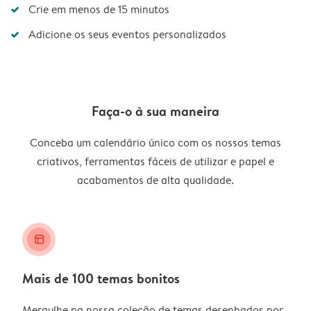
Crie em menos de 15 minutos
Adicione os seus eventos personalizados
Faça-o à sua maneira
Conceba um calendário único com os nossos temas
criativos, ferramentas fáceis de utilizar e papel e
acabamentos de alta qualidade.
layout_alt
Mais de 100 temas bonitos
Mergulhe na nossa coleção de temas desenhados por