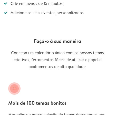
Crie em menos de 15 minutos
Adicione os seus eventos personalizados
Faça-o à sua maneira
Conceba um calendário único com os nossos temas
criativos, ferramentas fáceis de utilizar e papel e
acabamentos de alta qualidade.
layout_alt
Mais de 100 temas bonitos
Mergulhe na nossa coleção de temas desenhados por