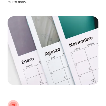
muito mais.
tools