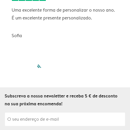
Uma excelente forma de personalizar o nosso ano.
B
É um excelente presente personalizado.
V
Sofia
filled-pagination
outlined-paginatio
outlined-paginat
outlined-pagin
outlined-pag
outlined-p
Subscreva a nossa newsletter e receba 5 € de desconto
na sua próxima encomenda!