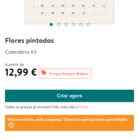
Flores pintadas
Calendário A5
A partir de
12,99 €
offers
Preços Sempre Baixos
Criar agora
Todos os preços já incluem IVA, mas não o
frete
.
Mais memórias, mais poupança
| Desconto para grandes quantidades
question_mark_circle