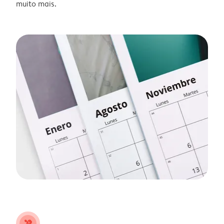
muito mais.
tools