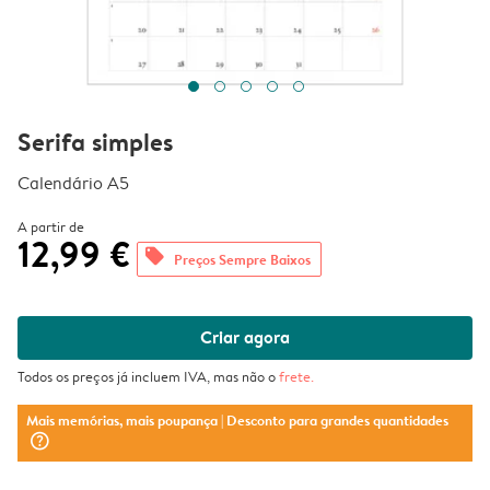
Serifa simples
Calendário A5
A partir de
12,99 €
offers
Preços Sempre Baixos
Criar agora
Todos os preços já incluem IVA, mas não o
frete
.
Mais memórias, mais poupança
| Desconto para grandes quantidades
question_mark_circle