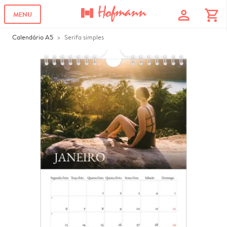
profile
shopping_cart
MENU
Calendário A5
Serifa simples