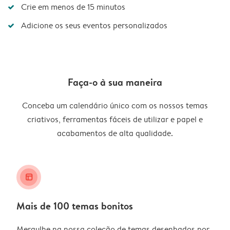
Crie em menos de 15 minutos
Adicione os seus eventos personalizados
Faça-o à sua maneira
Conceba um calendário único com os nossos temas
criativos, ferramentas fáceis de utilizar e papel e
acabamentos de alta qualidade.
layout_alt
Mais de 100 temas bonitos
Mergulhe na nossa coleção de temas desenhados por