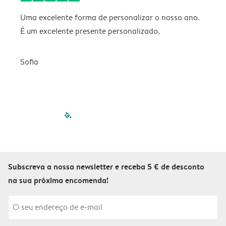
Uma excelente forma de personalizar o nosso ano.
B
É um excelente presente personalizado.
V
Sofia
filled-pagination
outlined-paginatio
outlined-paginat
outlined-pagin
outlined-pag
outlined-p
Subscreva a nossa newsletter e receba 5 € de desconto
na sua próxima encomenda!