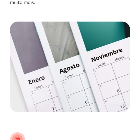
muito mais.
tools