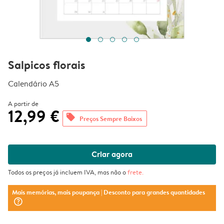
Salpicos florais
Calendário A5
A partir de
12,99 €
offers
Preços Sempre Baixos
Criar agora
Todos os preços já incluem IVA, mas não o
frete
.
Mais memórias, mais poupança
| Desconto para grandes quantidades
question_mark_circle