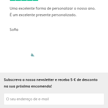
Uma excelente forma de personalizar o nosso ano.
B
É um excelente presente personalizado.
V
Sofia
filled-pagination
outlined-paginatio
outlined-paginat
outlined-pagin
outlined-pag
outlined-p
Subscreva a nossa newsletter e receba 5 € de desconto
na sua próxima encomenda!