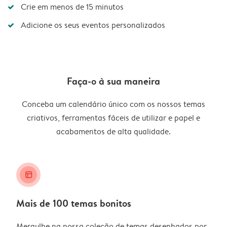
Crie em menos de 15 minutos
Adicione os seus eventos personalizados
Faça-o à sua maneira
Conceba um calendário único com os nossos temas
criativos, ferramentas fáceis de utilizar e papel e
acabamentos de alta qualidade.
layout_alt
Mais de 100 temas bonitos
Mergulhe na nossa coleção de temas desenhados por