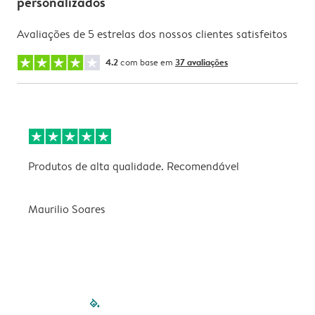
personalizados
Avaliações de 5 estrelas dos nossos clientes satisfeitos
4.2
com base em
37 avaliações
Produtos de alta qualidade. Recomendável
B
Maurilio Soares
V
filled-pagination
outlined-paginatio
outlined-paginat
outlined-pagin
outlined-pag
outlined-p