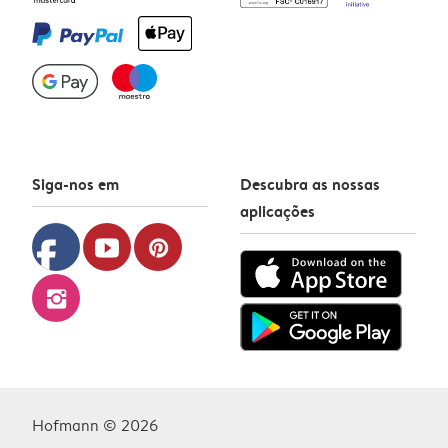
Siga-nos em
Descubra as nossas
aplicações
facebook
youtube
pinterest
instagram
Hofmann © 2026