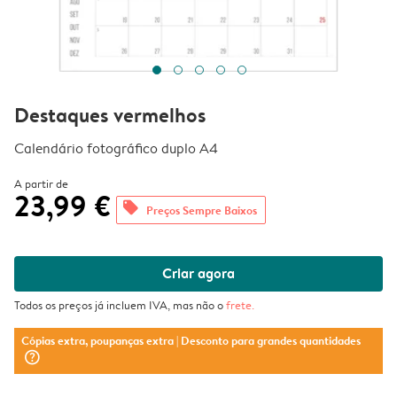
Destaques vermelhos
Calendário fotográfico duplo A4
A partir de
23,99 €
offers
Preços Sempre Baixos
Criar agora
Todos os preços já incluem IVA, mas não o
frete
.
Cópias extra, poupanças extra
| Desconto para grandes quantidades
question_mark_circle