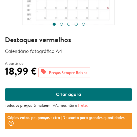
Destaques vermelhos
Calendário fotográfico A4
A partir de
18,99 €
offers
Preços Sempre Baixos
Criar agora
Todos os preços já incluem IVA, mas não o
frete
.
Cópias extra, poupanças extra
| Desconto para grandes quantidades
question_mark_circle