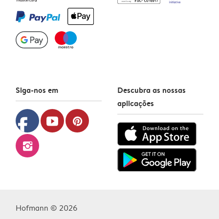
Siga-nos em
Descubra as nossas
aplicações
facebook
youtube
pinterest
instagram
Hofmann © 2026