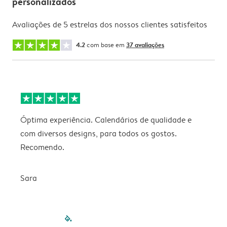
personalizados
Avaliações de 5 estrelas dos nossos clientes satisfeitos
4.2
com base em
37 avaliações
Óptima experiência. Calendários de qualidade e
s
com diversos designs, para todos os gostos.
r
Recomendo.
Sara
filled-pagination
outlined-paginatio
outlined-paginat
outlined-pagin
outlined-pag
outlined-p