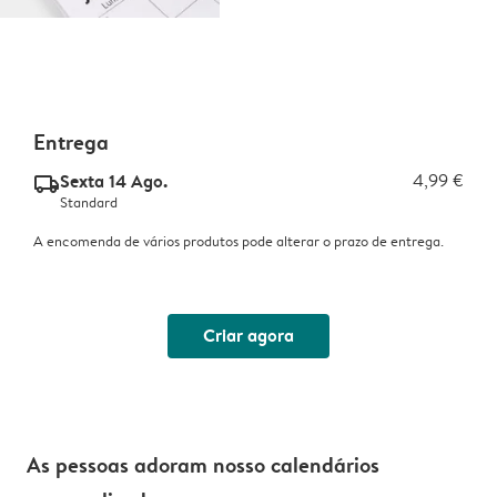
Entrega
Sexta 14 Ago.
4,99 €
delivery_standard_v2
Standard
A encomenda de vários produtos pode alterar o prazo de entrega.
Criar agora
As pessoas adoram nosso calendários