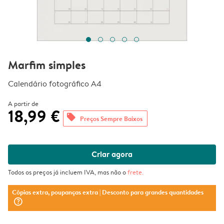
Marfim simples
Calendário fotográfico A4
A partir de
18,99 €
offers
Preços Sempre Baixos
Criar agora
Todos os preços já incluem IVA, mas não o
frete
.
Cópias extra, poupanças extra
| Desconto para grandes quantidades
question_mark_circle