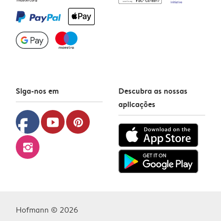
Siga-nos em
Descubra as nossas
aplicações
facebook
youtube
pinterest
instagram
Hofmann © 2026