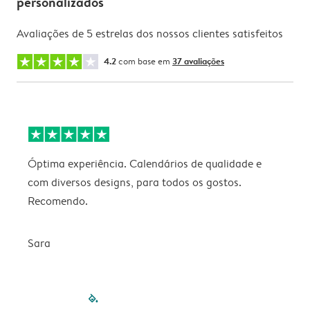
personalizados
Avaliações de 5 estrelas dos nossos clientes satisfeitos
4.2
com base em
37 avaliações
Óptima experiência. Calendários de qualidade e
s
com diversos designs, para todos os gostos.
r
Recomendo.
Sara
filled-pagination
outlined-paginatio
outlined-paginat
outlined-pagin
outlined-pag
outlined-p