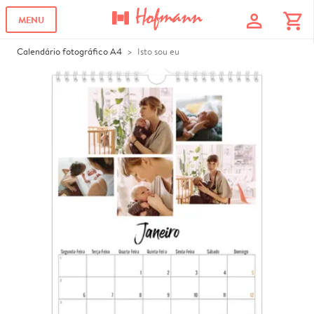
profile
shopping_cart
MENU
Calendário fotográfico A4
Isto sou eu