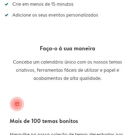
Crie em menos de 15 minutos
Adicione os seus eventos personalizados
Faça-o à sua maneira
Conceba um calendário único com os nossos temas
criativos, ferramentas fáceis de utilizar e papel e
acabamentos de alta qualidade.
layout_alt
Mais de 100 temas bonitos
Mergulhe na nossa coleção de temas desenhados por