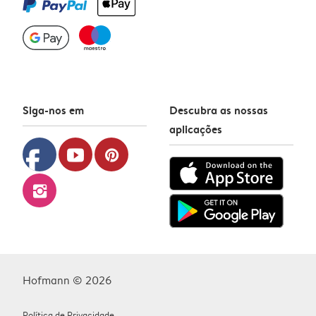
Siga-nos em
Descubra as nossas
aplicações
facebook
youtube
pinterest
instagram
Hofmann © 2026
Política de Privacidade