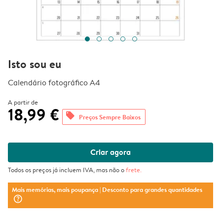
Isto sou eu
Calendário fotográfico A4
A partir de
18,99 €
offers
Preços Sempre Baixos
Criar agora
Todos os preços já incluem IVA, mas não o
frete
.
Mais memórias, mais poupança
| Desconto para grandes quantidades
question_mark_circle