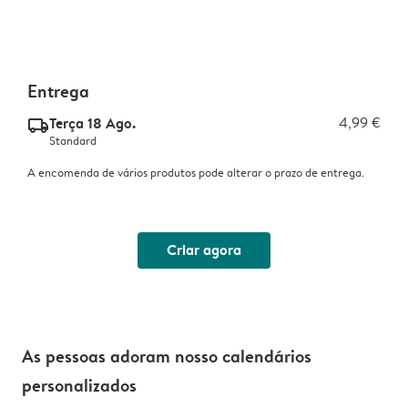
Entrega
Terça 18 Ago.
4,99 €
delivery_standard_v2
Standard
A encomenda de vários produtos pode alterar o prazo de entrega.
Criar agora
As pessoas adoram nosso calendários
personalizados