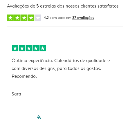
Avaliações de 5 estrelas dos nossos clientes satisfeitos
4.2
com base em
37 avaliações
Óptima experiência. Calendários de qualidade e
s
com diversos designs, para todos os gostos.
r
Recomendo.
Sara
filled-pagination
outlined-paginatio
outlined-paginat
outlined-pagin
outlined-pag
outlined-p