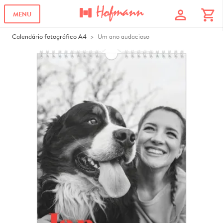
profile
shopping_cart
MENU
Calendário fotográfico A4
Um ano audacioso