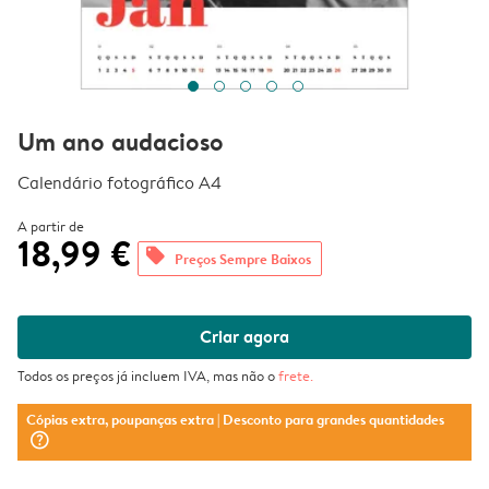
Um ano audacioso
Calendário fotográfico A4
A partir de
18,99 €
offers
Preços Sempre Baixos
Criar agora
Todos os preços já incluem IVA, mas não o
frete
.
Cópias extra, poupanças extra
| Desconto para grandes quantidades
question_mark_circle