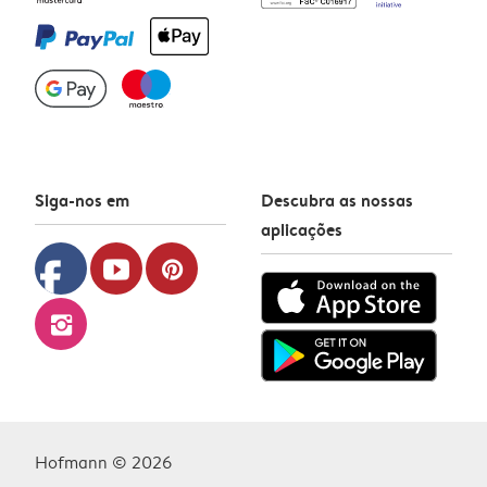
Siga-nos em
Descubra as nossas
aplicações
facebook
youtube
pinterest
instagram
Hofmann © 2026