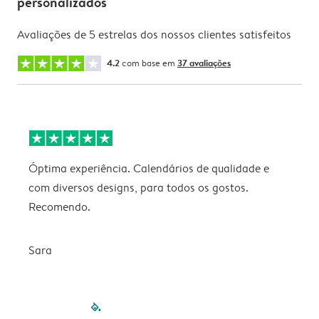
personalizados
Avaliações de 5 estrelas dos nossos clientes satisfeitos
4.2
com base em
37 avaliações
Óptima experiência. Calendários de qualidade e
s
com diversos designs, para todos os gostos.
r
Recomendo.
Sara
filled-pagination
outlined-paginatio
outlined-paginat
outlined-pagin
outlined-pag
outlined-p