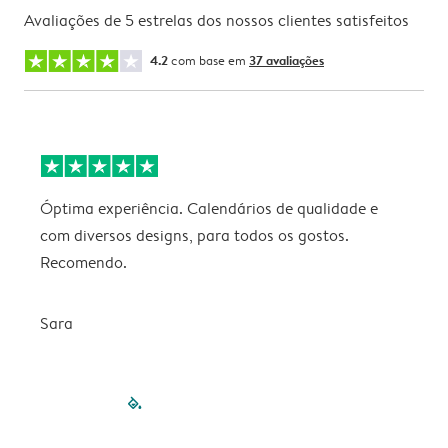
Avaliações de 5 estrelas dos nossos clientes satisfeitos
4.2
com base em
37 avaliações
Óptima experiência. Calendários de qualidade e
s
com diversos designs, para todos os gostos.
r
Recomendo.
Sara
filled-pagination
outlined-paginatio
outlined-paginat
outlined-pagin
outlined-pag
outlined-p