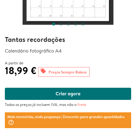
Tantas recordações
Calendário fotográfico A4
A partir de
18,99 €
offers
Preços Sempre Baixos
Criar agora
Todos os preços já incluem IVA, mas não o
frete
.
Mais memórias, mais poupança
| Desconto para grandes quantidades
question_mark_circle