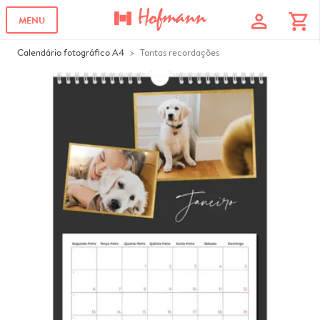
profile
shopping_cart
MENU
Calendário fotográfico A4
Tantas recordações