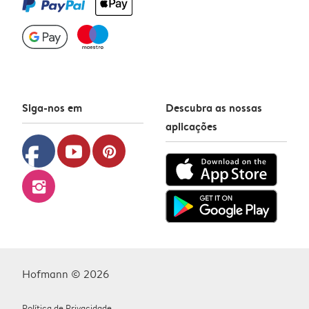
Siga-nos em
Descubra as nossas
aplicações
facebook
youtube
pinterest
instagram
Hofmann © 2026
Política de Privacidade