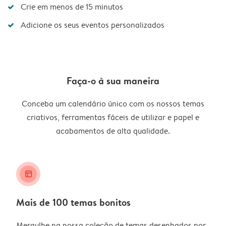
Crie em menos de 15 minutos
Adicione os seus eventos personalizados
Faça-o à sua maneira
Conceba um calendário único com os nossos temas
criativos, ferramentas fáceis de utilizar e papel e
acabamentos de alta qualidade.
layout_alt
Mais de 100 temas bonitos
Mergulhe na nossa coleção de temas desenhados por