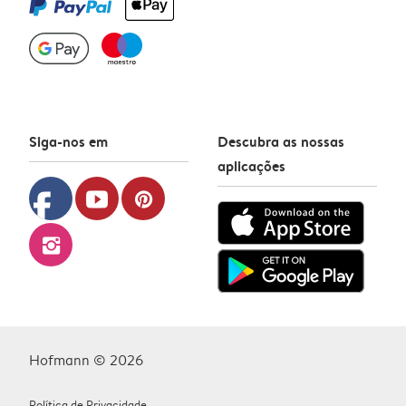
Siga-nos em
Descubra as nossas
aplicações
facebook
youtube
pinterest
instagram
Hofmann © 2026
Política de Privacidade