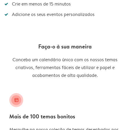
Crie em menos de 15 minutos
Adicione os seus eventos personalizados
Faça-o à sua maneira
Conceba um calendário único com os nossos temas
criativos, ferramentas fáceis de utilizar e papel e
acabamentos de alta qualidade.
layout_alt
Mais de 100 temas bonitos
Mergulhe na nossa coleção de temas desenhados por