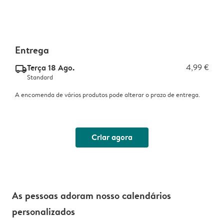
Entrega
Terça 18 Ago.
4,99 €
delivery_standard_v2
Standard
A encomenda de vários produtos pode alterar o prazo de entrega.
Criar agora
As pessoas adoram nosso calendários
personalizados