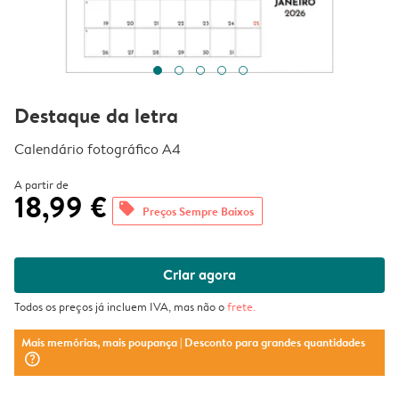
Destaque da letra
Calendário fotográfico A4
A partir de
18,99 €
offers
Preços Sempre Baixos
Criar agora
Todos os preços já incluem IVA, mas não o
frete
.
Mais memórias, mais poupança
| Desconto para grandes quantidades
question_mark_circle