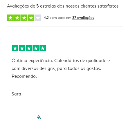
Avaliações de 5 estrelas dos nossos clientes satisfeitos
4.2
com base em
37 avaliações
Óptima experiência. Calendários de qualidade e
s
com diversos designs, para todos os gostos.
r
Recomendo.
Sara
filled-pagination
outlined-paginatio
outlined-paginat
outlined-pagin
outlined-pag
outlined-p