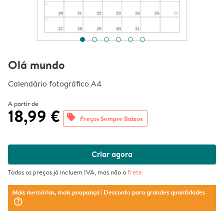
Olá mundo
Calendário fotográfico A4
A partir de
18,99 €
offers
Preços Sempre Baixos
Criar agora
Todos os preços já incluem IVA, mas não o
frete
.
Mais memórias, mais poupança
| Desconto para grandes quantidades
question_mark_circle