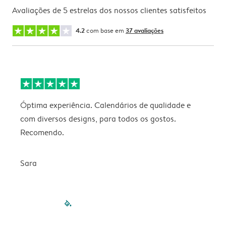
Avaliações de 5 estrelas dos nossos clientes satisfeitos
4.2
com base em
37 avaliações
Óptima experiência. Calendários de qualidade e
s
com diversos designs, para todos os gostos.
r
Recomendo.
Sara
filled-pagination
outlined-paginatio
outlined-paginat
outlined-pagin
outlined-pag
outlined-p