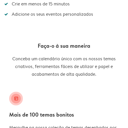
Crie em menos de 15 minutos
Adicione os seus eventos personalizados
Faça-o à sua maneira
Conceba um calendário único com os nossos temas
criativos, ferramentas fáceis de utilizar e papel e
acabamentos de alta qualidade.
layout_alt
Mais de 100 temas bonitos
Mergulhe na nossa coleção de temas desenhados por