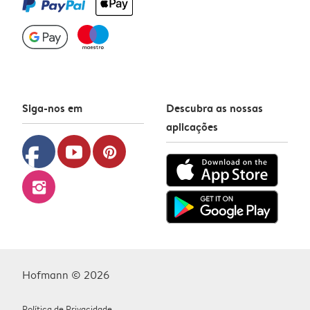
Siga-nos em
Descubra as nossas
aplicações
facebook
youtube
pinterest
instagram
Hofmann © 2026
Política de Privacidade